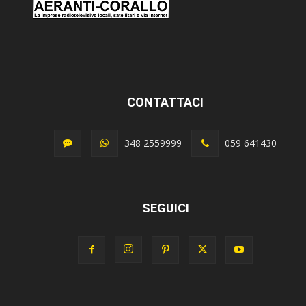
CONTATTACI
348 2559999
059 641430
SEGUICI