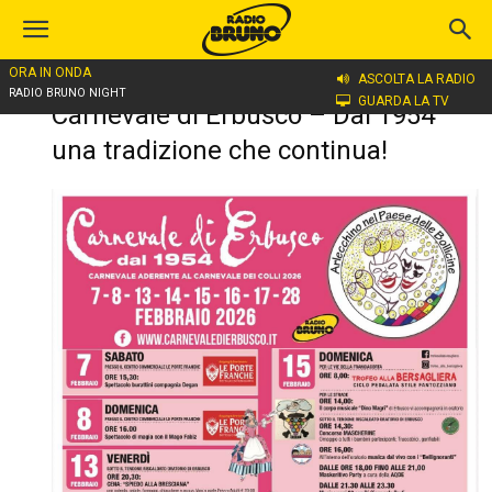
ORA IN ONDA
ASCOLTA LA RADIO
Home
Carnevale di Erbusco – Dal 1954 una tradizione che continua!
RADIO BRUNO NIGHT
GUARDA LA TV
Carnevale di Erbusco – Dal 1954
una tradizione che continua!