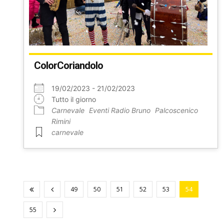
ColorCoriandolo
19/02/2023 - 21/02/2023
Tutto il giorno
Carnevale
Eventi Radio Bruno
Palcoscenico
Rimini
carnevale
49
50
51
52
53
54
55