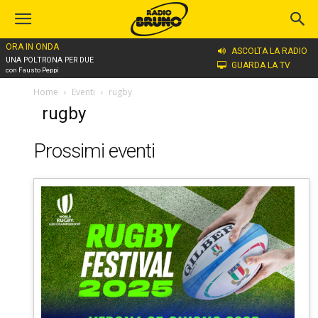
ORA IN ONDA
ASCOLTA LA RADIO
UNA POLTRONA PER DUE
GUARDA LA TV
con Fausto Peppi
Home
Eventi
rugby
rugby
Prossimi eventi