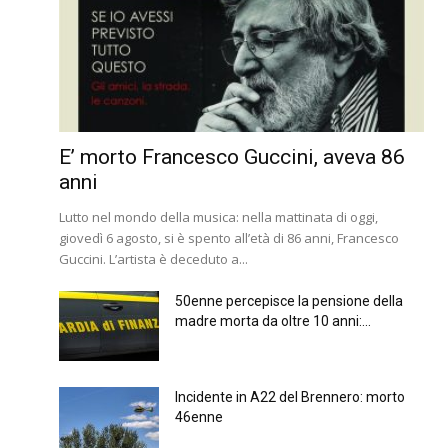
E’ morto Francesco Guccini, aveva 86
anni
Lutto nel mondo della musica: nella mattinata di oggi,
giovedì 6 agosto, si è spento all’età di 86 anni, Francesco
Guccini. L’artista è deceduto a...
50enne percepisce la pensione della
madre morta da oltre 10 anni:...
Incidente in A22 del Brennero: morto
46enne