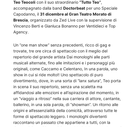
Teo Teocoli
con il suo straordinario
“Tutto Teo”
,
accompagnato dalla band
Doctorbeat
per uno Speciale
Capodanno, il
31 dicembre al Gran Teatro Morato di
Brescia
, organizzato da Zed Live con la supervisione di
Vincenzo Berti e Gianluca Bonanno per Ventidieci e Top
Agency.
Un “one man show” senza precedenti, ricco di gag e
trovate, tre ore circa di spettacolo con il meglio del
repertorio del grande artista Dai monologhi alle parti
musicali alternate, fino alle imitazioni e i personaggi più
originali, come Caccamo e Celentano, In una parola, uno
show in cui si ride molto!! Uno spettacolo di puro
divertimento, dove, in una sorta di “lanx satura”, Teo porta
in scena il suo repertorio, senza una scaletta ma
affidandosi alle emozioni e all’ispirazione del momento, in
un “viaggio a ritroso” nella sua carriera di attore, cantante,
ballerino, in una sola parola, di “showman”. Un ritorno alle
origini e all’essenzialità della comicità, attraverso tutte le
forme di spettacolo leggero. I monologhi divertenti
raccontano un passato che appartiene a tutti, con la