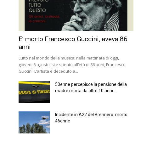
E’ morto Francesco Guccini, aveva 86
anni
Lutto nel mondo della musica: nella mattinata di oggi,
giovedì 6 agosto, si è spento all’età di 86 anni, Francesco
Guccini. L’artista è deceduto a...
50enne percepisce la pensione della
madre morta da oltre 10 anni:...
Incidente in A22 del Brennero: morto
46enne