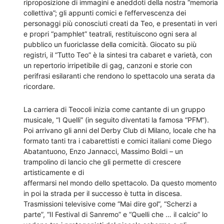
riproposizione di immagini e aneddoti della nostra “memoria
collettiva”; gli appunti comici e l’effervescenza dei
personaggi più conosciuti creati da Teo, e presentati in veri
e propri “pamphlet” teatrali, restituiscono ogni sera al
pubblico un fuoriclasse della comicità. Giocato su più
registri, il “Tutto Teo” è la sintesi tra cabaret e varietà, con
un repertorio irripetibile di gag, canzoni e storie con
perifrasi esilaranti che rendono lo spettacolo una serata da
ricordare.
La carriera di Teocoli inizia come cantante di un gruppo
musicale, “I Quelli” (in seguito diventati la famosa “PFM”).
Poi arrivano gli anni del Derby Club di Milano, locale che ha
formato tanti tra i cabarettisti e comici italiani come Diego
Abatantuono, Enzo Jannacci, Massimo Boldi – un
trampolino di lancio che gli permette di crescere
artisticamente e di
affermarsi nel mondo dello spettacolo. Da questo momento
in poi la strada per il successo è tutta in discesa.
Trasmissioni televisive come “Mai dire gol”, “Scherzi a
parte”, “Il Festival di Sanremo” e “Quelli che … il calcio” lo