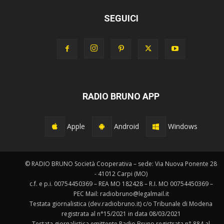
SEGUICI
RADIO BRUNO APP
Apple
Android
Windows
© RADIO BRUNO Società Cooperativa – sede: Via Nuova Ponente 28
- 41012 Carpi (MO)
c.f. e p.i. 00754450369 – REA MO 182428 – R.I. MO 00754450369 –
PEC Mail: radiobruno@legalmail.it
Testata giornalistica (dev.radiobruno.it) c/o Tribunale di Modena
registrata al n°15/2021 in data 08/03/2021
Testata giornalistica emittente Radio Bruno registrata n° 884 al