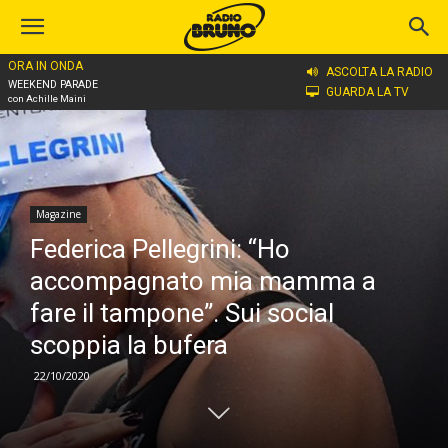
ORA IN ONDA
Home
Magazine
ASCOLTA LA RADIO
WEEKEND PARADE
GUARDA LA TV
con Achille Maini
Magazine
Federica Pellegrini: “Ho
accompagnato mia mamma a
fare il tampone”. Sui social
scoppia la bufera
22/10/2020