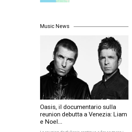
Music News
Oasis, il documentario sulla
reunion debutta a Venezia: Liam
e Noel...
La reunion degli Oasis continua a far sognare i