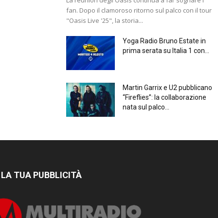
fan. Dopo il clamoroso ritorno sul palco con il tour
"Oasis Live '25", la storia...
Yoga Radio Bruno Estate in
prima serata su Italia 1 con...
Martin Garrix e U2 pubblicano
“Fireflies”: la collaborazione
nata sul palco...
 LA TUA PUBBLICITÀ