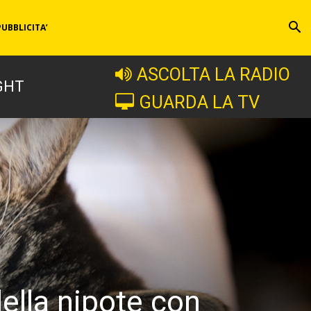
PUBBLICITA’
ASCOLTA LA RADIO
GHT
GUARDA LA TV
della nipote con