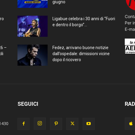
giugno
Conta
bro
Ligabue celebra i 30 anni di “Fuori
Per i
e dentro il borgo”...
E-ma
26 –
Fedez, arrivano buone notizie
li
dall’ospedale: dimissioni vicine
dopo il ricovero
SEGUICI
RAD
1430