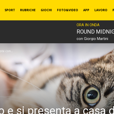
SPORT
RUBRICHE
GIOCHI
FOTO&VIDEO
APP
LAVORO
ORA IN ONDA
ROUND MIDNI
con Giorgio Martini
ote con...
tto e si presenta a casa 