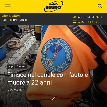
ORA IN ONDA
Home
app
ASCOLTA LA RADIO
RADIO BRUNO NIGHT
GUARDA LA TV
app
Cronaca
Finisce nel canale con l’auto e
muore a 22 anni
06/07/2026