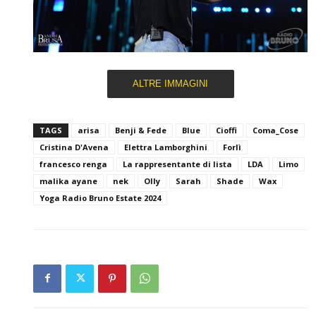
ALTRE IMMAGINI
TAGS
arisa
Benji & Fede
Blue
Cioffi
Coma_Cose
Cristina D'Avena
Elettra Lamborghini
Forlì
francesco renga
La rappresentante di lista
LDA
Limo
malika ayane
nek
Olly
Sarah
Shade
Wax
Yoga Radio Bruno Estate 2024