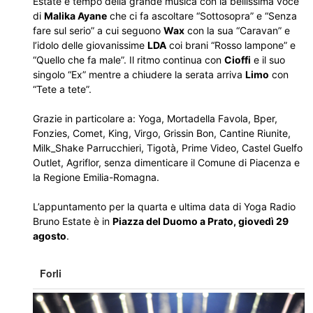
Estate è tempo della grande musica con la bellissima voce
di
Malika Ayane
che ci fa ascoltare “Sottosopra” e “Senza
fare sul serio” a cui seguono
Wax
con la sua “Caravan” e
l’idolo delle giovanissime
LDA
coi brani “Rosso lampone” e
“Quello che fa male”. Il ritmo continua con
Cioffi
e il suo
singolo “Ex” mentre a chiudere la serata arriva
Limo
con
“Tete a tete”.
Grazie in particolare a: Yoga, Mortadella Favola, Bper,
Fonzies, Comet, King, Virgo, Grissin Bon, Cantine Riunite,
Milk_Shake Parrucchieri, Tigotà, Prime Video, Castel Guelfo
Outlet, Agriflor, senza dimenticare il Comune di Piacenza e
la Regione Emilia-Romagna.
L’appuntamento per la quarta e ultima data di Yoga Radio
Bruno Estate è in
Piazza del Duomo a Prato, giovedì 29
agosto
.
Forli