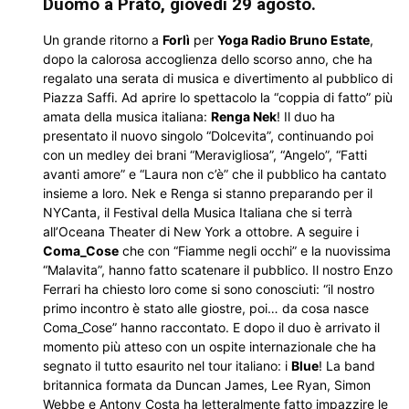
Duomo a Prato, giovedì 29 agosto.
Un grande ritorno a
Forlì
per
Yoga Radio Bruno Estate
,
dopo la calorosa accoglienza dello scorso anno, che ha
regalato una serata di musica e divertimento al pubblico di
Piazza Saffi. Ad aprire lo spettacolo la “coppia di fatto” più
amata della musica italiana:
Renga Nek
! Il duo ha
presentato il nuovo singolo “Dolcevita”, continuando poi
con un medley dei brani “Meravigliosa”, “Angelo”, “Fatti
avanti amore” e “Laura non c’è” che il pubblico ha cantato
insieme a loro. Nek e Renga si stanno preparando per il
NYCanta, il Festival della Musica Italiana che si terrà
all’Oceana Theater di New York a ottobre. A seguire i
Coma_Cose
che con “Fiamme negli occhi” e la nuovissima
“Malavita”, hanno fatto scatenare il pubblico. Il nostro Enzo
Ferrari ha chiesto loro come si sono conosciuti: “il nostro
primo incontro è stato alle giostre, poi… da cosa nasce
Coma_Cose” hanno raccontato. E dopo il duo è arrivato il
momento più atteso con un ospite internazionale che ha
segnato il tutto esaurito nel tour italiano: i
Blue
! La band
britannica formata da Duncan James, Lee Ryan, Simon
Webbe e Antony Costa ha letteralmente fatto impazzire le