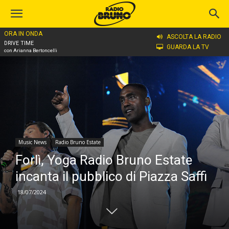
ORA IN ONDA
Home
Music News
Radio Bruno Estate
ASCOLTA LA RADIO
DRIVE TIME
GUARDA LA TV
con Arianna Bertoncelli
Music News
Radio Bruno Estate
Forlì, Yoga Radio Bruno Estate
incanta il pubblico di Piazza Saffi
18/07/2024