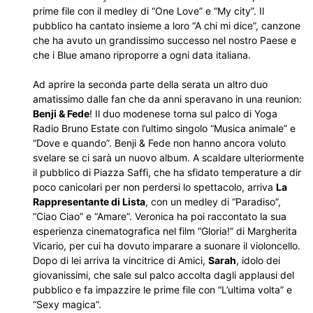
prime file con il medley di “One Love” e “My city”. Il
pubblico ha cantato insieme a loro “A chi mi dice”, canzone
che ha avuto un grandissimo successo nel nostro Paese e
che i Blue amano riproporre a ogni data italiana.
Ad aprire la seconda parte della serata un altro duo
amatissimo dalle fan che da anni speravano in una reunion:
Benji & Fede
! Il duo modenese torna sul palco di Yoga
Radio Bruno Estate con l’ultimo singolo “Musica animale” e
“Dove e quando”. Benji & Fede non hanno ancora voluto
svelare se ci sarà un nuovo album. A scaldare ulteriormente
il pubblico di Piazza Saffi, che ha sfidato temperature a dir
poco canicolari per non perdersi lo spettacolo, arriva
La
Rappresentante di Lista
, con un medley di “Paradiso”,
“Ciao Ciao” e “Amare”. Veronica ha poi raccontato la sua
esperienza cinematografica nel film “Gloria!” di Margherita
Vicario, per cui ha dovuto imparare a suonare il violoncello.
Dopo di lei arriva la vincitrice di Amici,
Sarah
, idolo dei
giovanissimi, che sale sul palco accolta dagli applausi del
pubblico e fa impazzire le prime file con “L’ultima volta” e
“Sexy magica”.