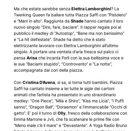
Ma che estate sarebbe senza
Elettra Lamborghini
? La
Twerking Queen fa ballare tutta Piazza Saffi con “Pistolero”
e “Mani in alto”. Raggiunta da
Shade
hanno cantato il loro
nuovo singolo “Dire, fare, baciare”. Il rapper regala poi al
pubblico il medley di “Autostop”, “Bene ma non benissimo”
e “La hit dell’estate”. Shade ha detto che è stato
elettrizzante lavorare con Elettra Lamborghini all’ultimo
singolo. A portare una ventata d’aria fresca sul palco ci
pensa
Arisa
che incanta Forlì con la sua bellissima voce e
le sue “Baciami stupido”, “Controvento” e “La notte”,
accompagnata dai cori della piazza.
Con
Cristina D’Avena
, si sa, si torna tutti bambini. Piazza
Saffi ha cantato insieme a lei tutte le sigle dei cartoni
animati che l’artista ha presentato in uno straordinario
medley: “One Piece”, “Mila e Shiro”, “Kiss me Licia”, “I Puffi
sanno”, “Dragon Ball”, “Doraemon” e l’immancabile “Occhi di
gatto”. E’ poi il turno di
Olly
, fresco della collaborazione con
Emma Marrone e Jvli, che fa scatenare le prime file con
“Meno male c’è il mare” e “Devastante”. A Yoga Radio Bruno