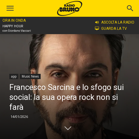
ORA IN ONDA
Home
app
ASCOLTA LA RADIO
HAPPY HOUR
GUARDA LA TV
con Giordano Vaccari
app
Music News
Francesco Sarcina e lo sfogo sui
social: la sua opera rock non si
farà
14/01/2026