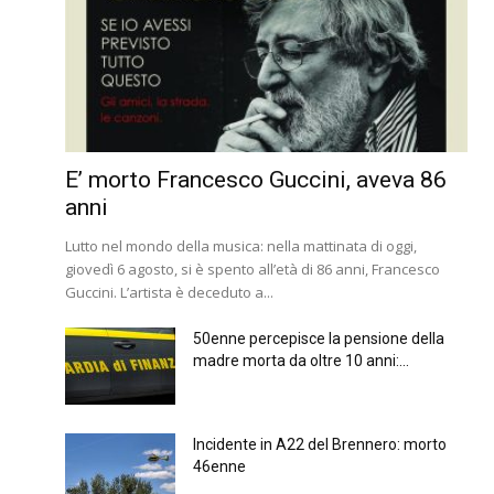
E’ morto Francesco Guccini, aveva 86
anni
Lutto nel mondo della musica: nella mattinata di oggi,
giovedì 6 agosto, si è spento all’età di 86 anni, Francesco
Guccini. L’artista è deceduto a...
50enne percepisce la pensione della
madre morta da oltre 10 anni:...
Incidente in A22 del Brennero: morto
46enne