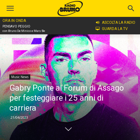
ORA IN ONDA
Home
Music News
ASCOLTA LA RADIO
PENSAVO PEGGIO
GUARDA LA TV
con Bruno De Minico e Mary Be
Music News
Gabry Ponte al Forum di Assago
per festeggiare i 25 anni di
carriera
21/04/2023