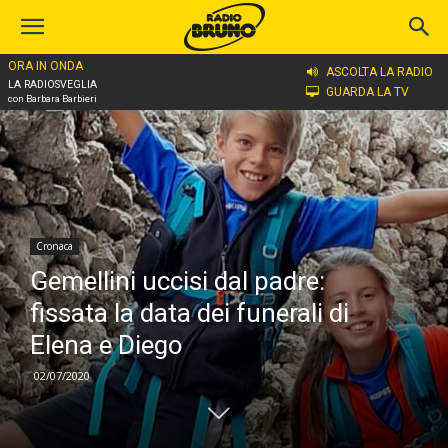
ORA IN ONDA
Home
Cronaca
ASCOLTA LA RADIO
LA RADIOSVEGLIA
GUARDA LA TV
con Barbara Barbieri
Cronaca
Gemellini uccisi dal padre:
fissata la data dei funerali di
Elena e Diego
02/07/2020