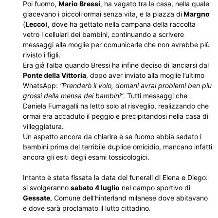
Poi l’uomo,
Mario Bressi
, ha vagato tra la casa, nella quale
giacevano i piccoli ormai senza vita, e la piazza di
Margno
(
Lecco
), dove ha gettato nella campana della raccolta
vetro i cellulari dei bambini, continuando a scrivere
messaggi alla moglie per comunicarle che non avrebbe più
rivisto i figli.
Era già l’alba quando Bressi ha infine deciso di lanciarsi dal
Ponte della Vittoria
, dopo aver inviato alla moglie l’ultimo
WhatsApp:
“Prenderò il volo, domani avrai problemi ben più
grossi della mensa dei bambini”
. Tutti messaggi che
Daniela Fumagalli ha letto solo al risveglio, realizzando che
ormai era accaduto il peggio e precipitandosi nella casa di
villeggiatura.
Un aspetto ancora da chiarire è se l’uomo abbia sedato i
bambini prima del terribile duplice omicidio, mancano infatti
ancora gli esiti degli esami tossicologici.
Intanto è stata fissata la data dei funerali di Elena e Diego:
si svolgeranno
sabato 4 luglio
nel campo sportivo di
Gessate
, Comune dell’hinterland milanese dove abitavano
e dove sarà proclamato il lutto cittadino.