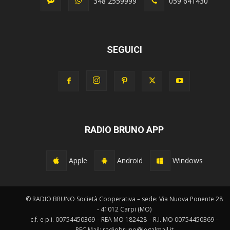
348 2559999
059 641430
SEGUICI
RADIO BRUNO APP
Apple
Android
Windows
© RADIO BRUNO Società Cooperativa – sede: Via Nuova Ponente 28
- 41012 Carpi (MO)
c.f. e p.i. 00754450369 – REA MO 182428 – R.I. MO 00754450369 –
PEC Mail: radiobruno@legalmail.it