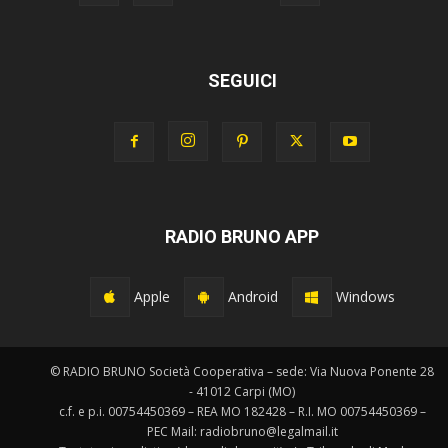
SEGUICI
RADIO BRUNO APP
Apple
Android
Windows
© RADIO BRUNO Società Cooperativa – sede: Via Nuova Ponente 28
- 41012 Carpi (MO)
c.f. e p.i. 00754450369 – REA MO 182428 – R.I. MO 00754450369 –
PEC Mail: radiobruno@legalmail.it