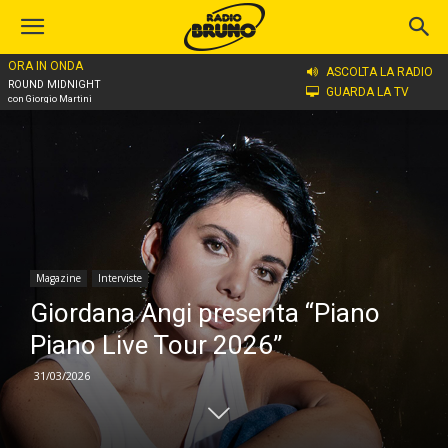
ORA IN ONDA
Home
Magazine
Interviste
ASCOLTA LA RADIO
ROUND MIDNIGHT
GUARDA LA TV
con Giorgio Martini
Magazine
Interviste
Giordana Angi presenta “Piano
Piano Live Tour 2026”
31/03/2026