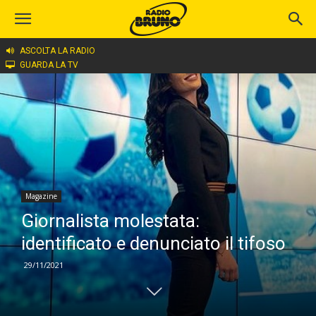
ASCOLTA LA RADIO
Home
Magazine
GUARDA LA TV
Magazine
Giornalista molestata:
identificato e denunciato il tifoso
29/11/2021