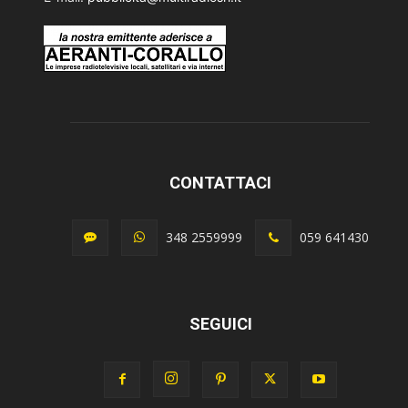
CONTATTACI
348 2559999
059 641430
SEGUICI