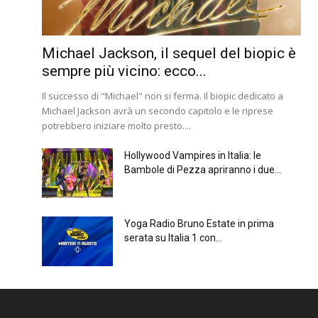
Michael Jackson, il sequel del biopic è
sempre più vicino: ecco...
Il successo di "Michael" non si ferma. Il biopic dedicato a
Michael Jackson avrà un secondo capitolo e le riprese
potrebbero iniziare molto presto....
Hollywood Vampires in Italia: le
Bambole di Pezza apriranno i due...
Yoga Radio Bruno Estate in prima
serata su Italia 1 con...