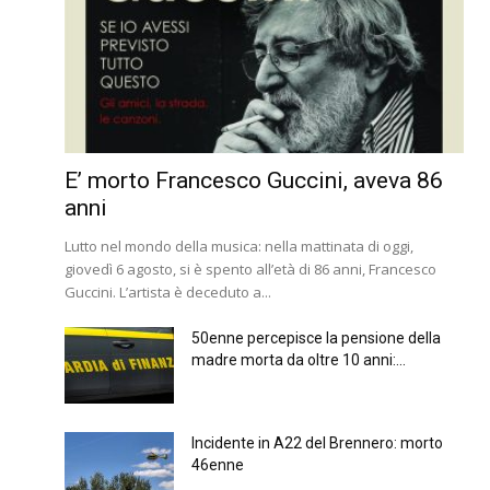
E’ morto Francesco Guccini, aveva 86
anni
Lutto nel mondo della musica: nella mattinata di oggi,
giovedì 6 agosto, si è spento all’età di 86 anni, Francesco
Guccini. L’artista è deceduto a...
50enne percepisce la pensione della
madre morta da oltre 10 anni:...
Incidente in A22 del Brennero: morto
46enne