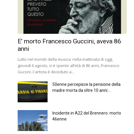
E’ morto Francesco Guccini, aveva 86
anni
Lutto nel mondo della musica: nella mattinata di oggi,
giovedì 6 agosto, si è spento all’età di 86 anni, Francesco
Guccini. L’artista è deceduto a...
50enne percepisce la pensione della
madre morta da oltre 10 anni:...
Incidente in A22 del Brennero: morto
46enne