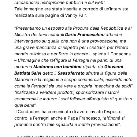
raccapriccio nell’opinione pubblica e sul web”.
Tale immagine era stata inserita a corredo di un’intervista
realizzata sulle pagine di Vanity Fair.
“
Presentiamo un esposto alla Procura della Repubblica e al
Ministro dei beni culturali
Dario Franceschini
affinché
intervengano su quella che non è una provocazione, ma
una grave mancanza di rispetto per i cristiani, per l’intero
mondo religioso e per l’arte in genere
– spiega il Codacons
–
L’immagine che raffigura la Ferragni nei panni di una
moderna
Madonna con bambino
dipinta da
Giovanni
Battista Salvi
detto il
Sassoferrato
sfrutta la figura della
Madonna e la religione a scopo commerciale, essendo noto
come la Ferragni sia una vera e propria “macchina da soldi”
finalizzata a vendere prodotti, sponsorizzare marchi
commerciali e indurre i suoi follower all’acquisto di questo o
quel bene
”.
Il Condacons ha comunicato di avere inviato l’esposto
contro la Ferragni anche a Papa Francesco, “
affinché si
pronunci contro tale squallida e inutile provocazione
”.