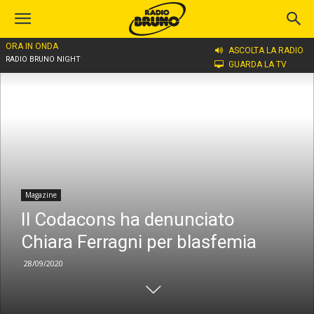
ORA IN ONDA
Home
Magazine
ASCOLTA LA RADIO
RADIO BRUNO NIGHT
GUARDA LA TV
Magazine
Il Codacons ha denunciato
Chiara Ferragni per blasfemia
28/09/2020