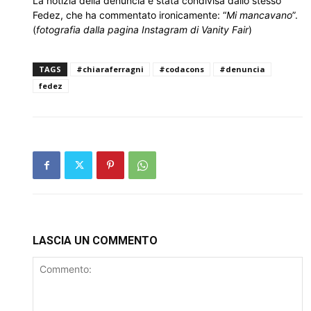
La notizia della denuncia è stata condivisa dallo stesso
Fedez, che ha commentato ironicamente: “
Mi mancavano
”.
(
fotografia dalla pagina Instagram di Vanity Fair
)
TAGS
#chiaraferragni
#codacons
#denuncia
fedez
LASCIA UN COMMENTO