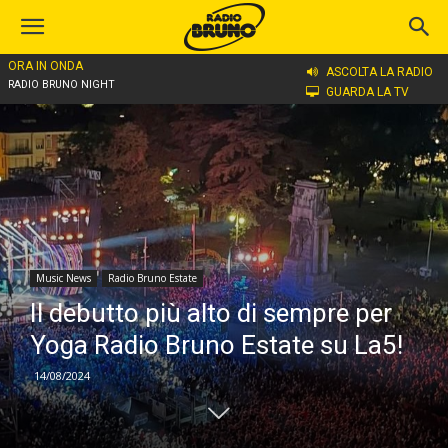
ORA IN ONDA
Home
Music News
ASCOLTA LA RADIO
RADIO BRUNO NIGHT
GUARDA LA TV
Music News
Radio Bruno Estate
Il debutto più alto di sempre per
Yoga Radio Bruno Estate su La5!
14/08/2024