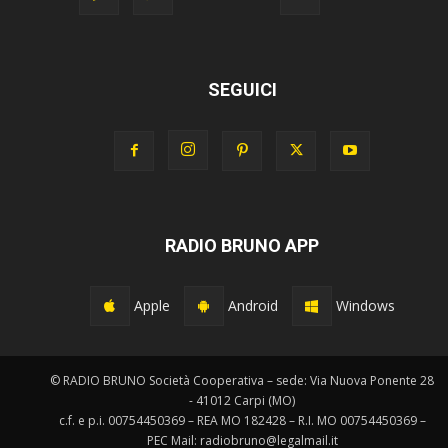
SEGUICI
RADIO BRUNO APP
Apple
Android
Windows
© RADIO BRUNO Società Cooperativa – sede: Via Nuova Ponente 28
- 41012 Carpi (MO)
c.f. e p.i. 00754450369 – REA MO 182428 – R.I. MO 00754450369 –
PEC Mail: radiobruno@legalmail.it