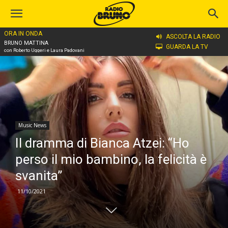
ORA IN ONDA
Home
Music News
ASCOLTA LA RADIO
BRUNO MATTINA
GUARDA LA TV
con Roberto Uggeri e Laura Padovani
Music News
Il dramma di Bianca Atzei: “Ho
perso il mio bambino, la felicità è
svanita”
11/10/2021