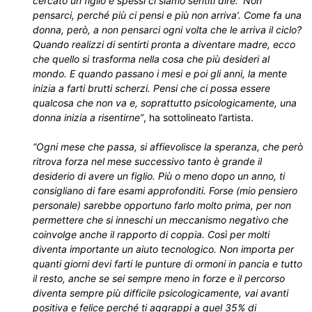
cercato un figlio e spessi ci siamo sentiti dire: ‘Non
pensarci, perché più ci pensi e più non arriva’. Come fa una
donna, però, a non pensarci ogni volta che le arriva il ciclo?
Quando realizzi di sentirti pronta a diventare madre, ecco
che quello si trasforma nella cosa che più desideri al
mondo. E quando passano i mesi e poi gli anni, la mente
inizia a farti brutti scherzi. Pensi che ci possa essere
qualcosa che non va e, soprattutto psicologicamente, una
donna inizia a risentirne”
, ha sottolineato l’artista.
“Ogni mese che passa, si affievolisce la speranza, che però
ritrova forza nel mese successivo tanto è grande il
desiderio di avere un figlio. Più o meno dopo un anno, ti
consigliano di fare esami approfonditi. Forse (mio pensiero
personale) sarebbe opportuno farlo molto prima, per non
permettere che si inneschi un meccanismo negativo che
coinvolge anche il rapporto di coppia. Così per molti
diventa importante un aiuto tecnologico. Non importa per
quanti giorni devi farti le punture di ormoni in pancia e tutto
il resto, anche se sei sempre meno in forze e il percorso
diventa sempre più difficile psicologicamente, vai avanti
positiva e felice perché ti aggrappi a quel 35% di