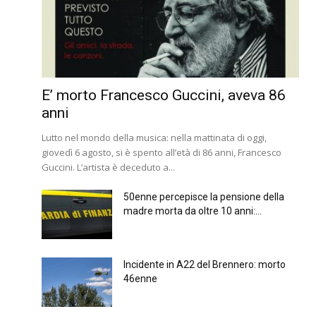
E’ morto Francesco Guccini, aveva 86
anni
Lutto nel mondo della musica: nella mattinata di oggi,
giovedì 6 agosto, si è spento all’età di 86 anni, Francesco
Guccini. L’artista è deceduto a...
50enne percepisce la pensione della
madre morta da oltre 10 anni:...
Incidente in A22 del Brennero: morto
46enne