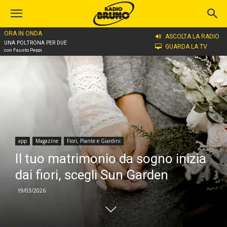
ORA IN ONDA
Home
app
ASCOLTA LA RADIO
UNA POLTRONA PER DUE
GUARDA LA TV
con Fausto Peppi
app
Magazine
Fiori, Piante e Giardini
Il tuo matrimonio da sogno inizia
dai fiori, scegli Sun Garden
19/03/2026