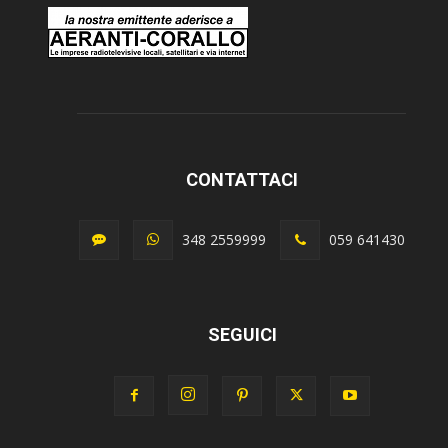
CONTATTACI
348 2559999
059 641430
SEGUICI