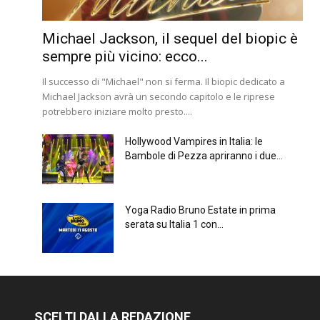
Michael Jackson, il sequel del biopic è
sempre più vicino: ecco...
Il successo di "Michael" non si ferma. Il biopic dedicato a
Michael Jackson avrà un secondo capitolo e le riprese
potrebbero iniziare molto presto....
Hollywood Vampires in Italia: le
Bambole di Pezza apriranno i due...
Yoga Radio Bruno Estate in prima
serata su Italia 1 con...
SCELTI DALLA REDAZIONE