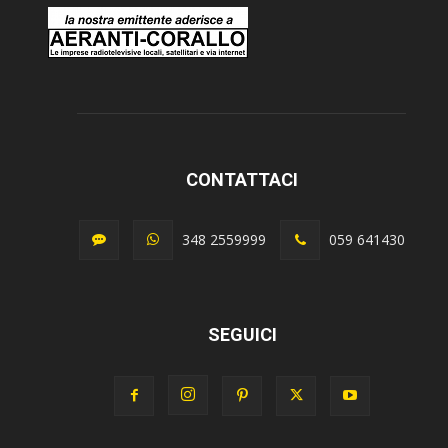
CONTATTACI
348 2559999
059 641430
SEGUICI