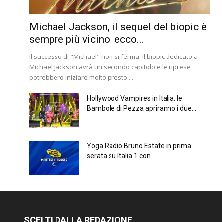
Michael Jackson, il sequel del biopic è
sempre più vicino: ecco...
Il successo di "Michael" non si ferma. Il biopic dedicato a
Michael Jackson avrà un secondo capitolo e le riprese
potrebbero iniziare molto presto....
Hollywood Vampires in Italia: le
Bambole di Pezza apriranno i due...
Yoga Radio Bruno Estate in prima
serata su Italia 1 con...
SCELTI DALLA REDAZIONE