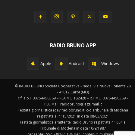
RADIO BRUNO APP
Apple
Android
Windows
© RADIO BRUNO Società Cooperativa – sede: Via Nuova Ponente 28
- 41012 Carpi (MO)
c.f. e p.i. 00754450369 – REA MO 182428 – R.I. MO 00754450369 –
PEC Mail: radiobruno@legalmail.it
Testata giornalistica (dev.radiobruno.it) c/o Tribunale di Modena
registrata al n°15/2021 in data 08/03/2021
Testata giornalistica emittente Radio Bruno registrata n° 884 al
Tribunale di Modena in data 10/9/1987
Licenza SIAE SSP 5392/I/5136 per i contenuti multimediali.