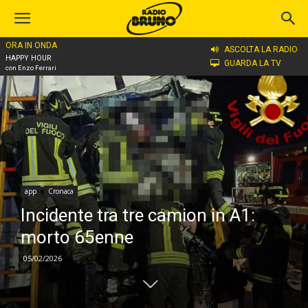
ORA IN ONDA
Home
app
ASCOLTA LA RADIO
HAPPY HOUR
GUARDA LA TV
con Enzo Ferrari
app
Cronaca
Incidente tra tre camion in A1:
morto 65enne
05/02/2026