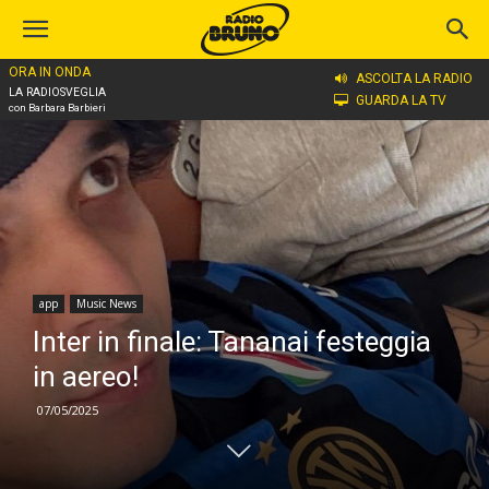
ORA IN ONDA
Home
app
ASCOLTA LA RADIO
LA RADIOSVEGLIA
GUARDA LA TV
con Barbara Barbieri
app
Music News
Inter in finale: Tananai festeggia
in aereo!
07/05/2025