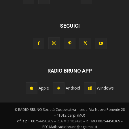
SEGUICI
RADIO BRUNO APP
Apple
Android
Windows
© RADIO BRUNO Società Cooperativa – sede: Via Nuova Ponente 28
- 41012 Carpi (MO)
c.f. e p.i. 00754450369 – REA MO 182428 – R.I. MO 00754450369 –
PEC Mail: radiobruno@legalmail.it