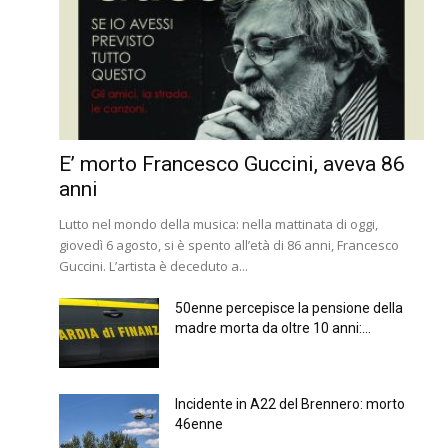
E’ morto Francesco Guccini, aveva 86
anni
Lutto nel mondo della musica: nella mattinata di oggi,
giovedì 6 agosto, si è spento all’età di 86 anni, Francesco
Guccini. L’artista è deceduto a...
50enne percepisce la pensione della
madre morta da oltre 10 anni:...
Incidente in A22 del Brennero: morto
46enne