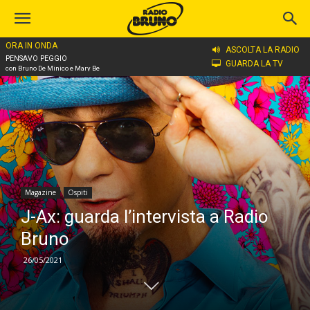
ORA IN ONDA
Home
Magazine
Ospiti
ASCOLTA LA RADIO
PENSAVO PEGGIO
GUARDA LA TV
con Bruno De Minico e Mary Be
Magazine
Ospiti
J-Ax: guarda l’intervista a Radio
Bruno
26/05/2021