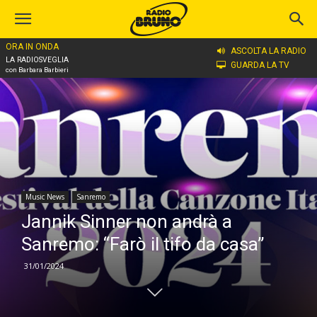
ORA IN ONDA
Home
Music News
Sanremo
ASCOLTA LA RADIO
LA RADIOSVEGLIA
GUARDA LA TV
con Barbara Barbieri
Music News
Sanremo
Jannik Sinner non andrà a
Sanremo: “Farò il tifo da casa”
31/01/2024