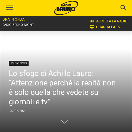
ORA IN ONDA
Home
Music News
ASCOLTA LA RADIO
RADIO BRUNO NIGHT
GUARDA LA TV
Music News
Lo sfogo di Achille Lauro:
“Attenzione perché la realtà non
è solo quella che vedete su
giornali e tv”
07/05/2021