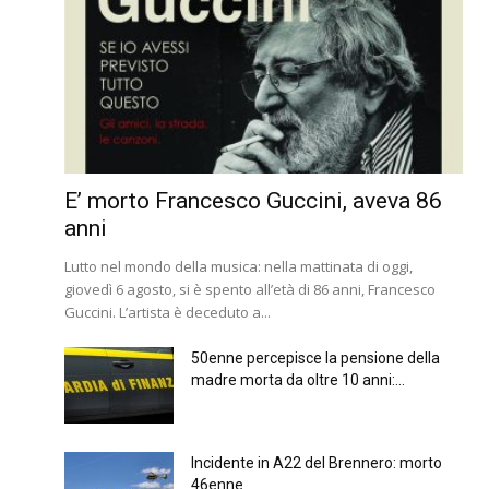
E’ morto Francesco Guccini, aveva 86
anni
Lutto nel mondo della musica: nella mattinata di oggi,
giovedì 6 agosto, si è spento all’età di 86 anni, Francesco
Guccini. L’artista è deceduto a...
50enne percepisce la pensione della
madre morta da oltre 10 anni:...
Incidente in A22 del Brennero: morto
46enne