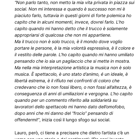
“Non parlo tanto, non metto la mia vita privata in piazza sui
social. Non mi interessa e quando è successo non mi è
piaciuto farlo, tuttavia in questi giorni di forte polemica ho
capito che in alcuni momenti, invece, dovrei farlo. L’ho
capito quando mi hanno detto che il trucco è solamente
appropriarsi di qualcosa che non mi appartiene.
Ma il trucco non è solo trucco, è il mondo dove voglio
portare le persone, è la mia volontà espressiva, è il colore e
il vestito delle parole. L’ho capito quando mi hanno umiliato
pensando che io sia un pagliaccio che si mette in mostra.
Ma nella mia interpretazione artistica la musica non è solo
musica. È spettacolo, è uno stato d’animo, é un ideale, è
libertá estrema, è il rifiuto nei confronti di coloro che
credevano che io non fossi libero, o non fossi all’altezza, è
conseguenza di anni di umiliazioni e vergogna. L’ho capito
quando per un commento riferito alla solidarietà su
lavoratori dello spettacolo mi hanno dato dell’omofobo,
dopo anni che mi danno del “frocio” pensando di
offendermi!”
, inizia così il lungo sfogo sui social.
Lauro, però, ci tiene a precisare che dietro l’artista c’è un