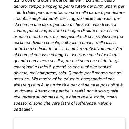
uomo con una storia e dei sentimenti:
“Da anni investo
denaro, tempo e impegno per la tutela dei diritti umani, per
i diritti delle persone abbandonate nelle carceri, per aiutare
i bambini negli ospedali, per i ragazzi nelle comunità, per
chi non ha una casa, per coloro che sono rimasti senza
lavoro, per chiunque abbia bisogno di aiuto e per essere
artefice e partecipe, nel mio piccolo, di una rivoluzione per
cui la condizione sociale, culturale e umana delle classi
deboli e discriminate possa cambiare definitivamente. Per
chi non mi conosce ci tengo a ricordare che lo faccio da
quando non avevo una lira, perché sono cresciuto tra gli
emarginati e i reietti, perché so che vuol dire sentirsi
diverso, mai compreso, solo. Quando per il mondo non sei
nessuno. Mia madre mi ha educato insegnandomi che
aiutare gli altri è una priorità e per chi ne ha la possibilità è
un dovere. Attenzione perché la realtà non è solo quella
che vedete su giornali e tv, e dietro quelle storie, molto
spesso, ci sono vite vere fatte di sofferenza, valori e
battaglie”
.