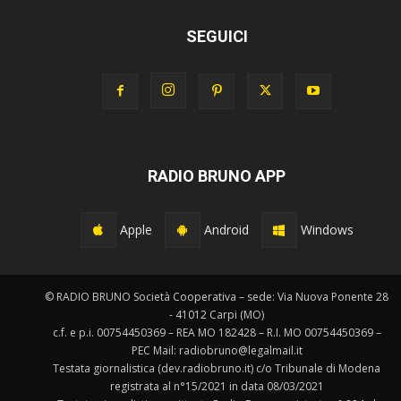
SEGUICI
RADIO BRUNO APP
Apple
Android
Windows
© RADIO BRUNO Società Cooperativa – sede: Via Nuova Ponente 28
- 41012 Carpi (MO)
c.f. e p.i. 00754450369 – REA MO 182428 – R.I. MO 00754450369 –
PEC Mail: radiobruno@legalmail.it
Testata giornalistica (dev.radiobruno.it) c/o Tribunale di Modena
registrata al n°15/2021 in data 08/03/2021