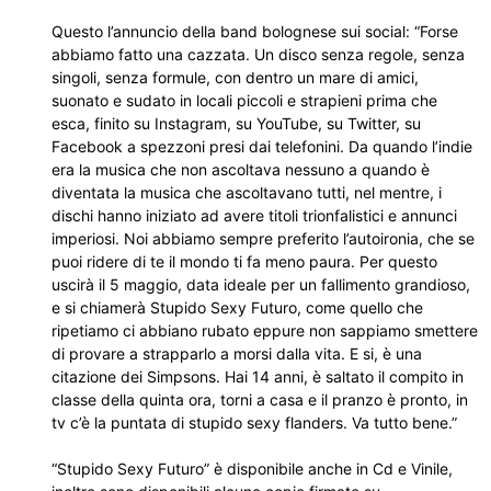
Questo l’annuncio della band bolognese sui social: “Forse
abbiamo fatto una cazzata. Un disco senza regole, senza
singoli, senza formule, con dentro un mare di amici,
suonato e sudato in locali piccoli e strapieni prima che
esca, finito su Instagram, su YouTube, su Twitter, su
Facebook a spezzoni presi dai telefonini. Da quando l’indie
era la musica che non ascoltava nessuno a quando è
diventata la musica che ascoltavano tutti, nel mentre, i
dischi hanno iniziato ad avere titoli trionfalistici e annunci
imperiosi. Noi abbiamo sempre preferito l’autoironia, che se
puoi ridere di te il mondo ti fa meno paura. Per questo
uscirà il 5 maggio, data ideale per un fallimento grandioso,
e si chiamerà Stupido Sexy Futuro, come quello che
ripetiamo ci abbiano rubato eppure non sappiamo smettere
di provare a strapparlo a morsi dalla vita. E si, è una
citazione dei Simpsons. Hai 14 anni, è saltato il compito in
classe della quinta ora, torni a casa e il pranzo è pronto, in
tv c’è la puntata di stupido sexy flanders. Va tutto bene.”
“Stupido Sexy Futuro” è disponibile anche in Cd e Vinile,