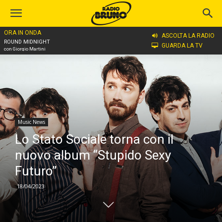
ORA IN ONDA
Home
Music News
ASCOLTA LA RADIO
ROUND MIDNIGHT
GUARDA LA TV
con Giorgio Martini
Music News
Lo Stato Sociale torna con il
nuovo album “Stupido Sexy
Futuro”
18/04/2023