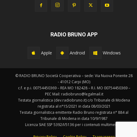
RADIO BRUNO APP
Apple
Android
Windows
© RADIO BRUNO Società Cooperativa – sede: Via Nuova Ponente 28
- 41012 Carpi (MO)
c.f. e p.i. 00754450369 – REA MO 182428 – R.I. MO 00754450369 –
PEC Mail: radiobruno@legalmail.it
Testata giornalistica (dev.radiobruno.it) c/o Tribunale di Modena
registrata al n°15/2021 in data 08/03/2021
Testata giornalistica emittente Radio Bruno registrata n° 884 al
Tribunale di Modena in data 10/9/1987
Licenza SIAE SSP 5392/I/5136 per i contenuti multimediali.
Privacy Policy
Cookie Policy
Trasparenza