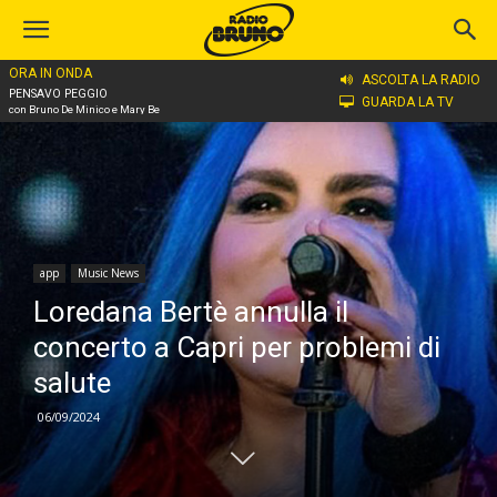
ORA IN ONDA
Home
app
ASCOLTA LA RADIO
PENSAVO PEGGIO
GUARDA LA TV
con Bruno De Minico e Mary Be
app
Music News
Loredana Bertè annulla il
concerto a Capri per problemi di
salute
06/09/2024