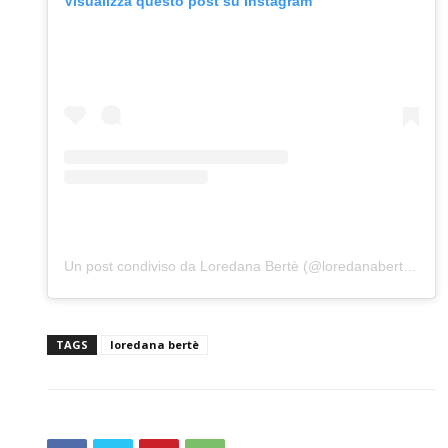
Visualizza questo post su Instagram
Un post condiviso da Loredana Bertè (@loredanaberteofficial)
TAGS
loredana bertè