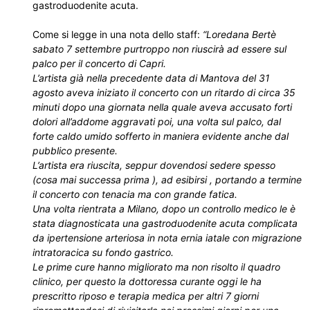
gastroduodenite acuta.
Come si legge in una nota dello staff:
“Loredana Bertè
sabato 7 settembre purtroppo non riuscirà ad essere sul
palco per il concerto di Capri.
L’artista già nella precedente data di Mantova del 31
agosto aveva iniziato il concerto con un ritardo di circa 35
minuti dopo una giornata nella quale aveva accusato forti
dolori all’addome aggravati poi, una volta sul palco, dal
forte caldo umido sofferto in maniera evidente anche dal
pubblico presente.
L’artista era riuscita, seppur dovendosi sedere spesso
(cosa mai successa prima ), ad esibirsi , portando a termine
il concerto con tenacia ma con grande fatica.
Una volta rientrata a Milano, dopo un controllo medico le è
stata diagnosticata una gastroduodenite acuta complicata
da ipertensione arteriosa in nota ernia iatale con migrazione
intratoracica su fondo gastrico.
Le prime cure hanno migliorato ma non risolto il quadro
clinico, per questo la dottoressa curante oggi le ha
prescritto riposo e terapia medica per altri 7 giorni