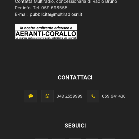
Contatta Multiradio, concessionaria di Radio Bruno
Per info: Tel. 059 698555
E-mail:
pubblicita@multiradiosrl.it
CONTATTACI
348 2559999
059 641430
SEGUICI