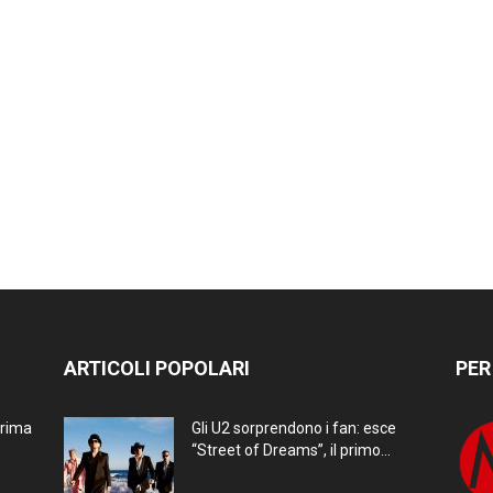
ARTICOLI POPOLARI
PER
prima
Gli U2 sorprendono i fan: esce
“Street of Dreams”, il primo...