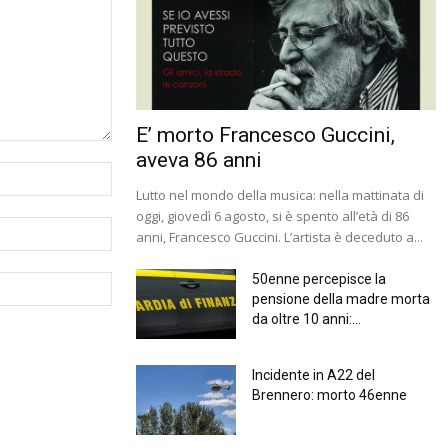
E’ morto Francesco Guccini,
aveva 86 anni
Lutto nel mondo della musica: nella mattinata di
oggi, giovedì 6 agosto, si è spento all’età di 86
anni, Francesco Guccini. L’artista è deceduto a...
50enne percepisce la
pensione della madre morta
da oltre 10 anni:...
Incidente in A22 del
Brennero: morto 46enne