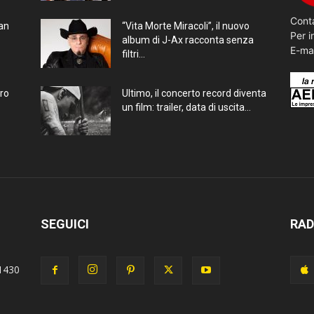
Conta
ran
“Vita Morte Miracoli”, il nuovo
Per i
album di J-Ax racconta senza
E-ma
filtri...
bro
Ultimo, il concerto record diventa
un film: trailer, data di uscita...
SEGUICI
RAD
1430