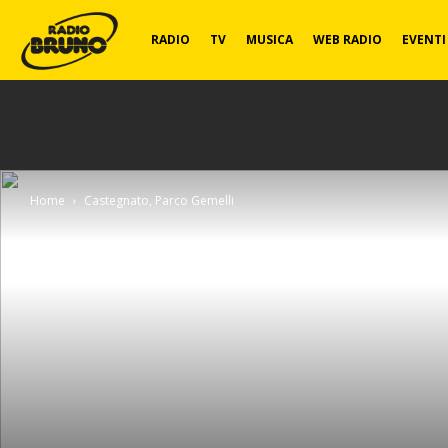
Radio
RADIO
TV
MUSICA
WEB RADIO
EVENTI
Bruno
Home
Castegnato, Parco Gemelli