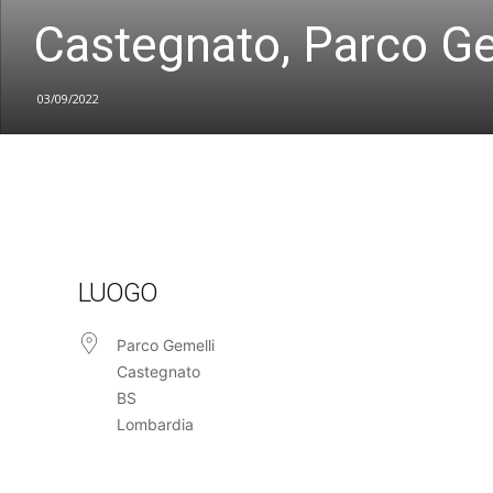
Castegnato, Parco Ge
03/09/2022
LUOGO
Parco Gemelli
Castegnato
BS
Lombardia