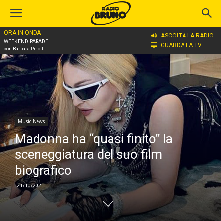
ORA IN ONDA
Home
Music News
ASCOLTA LA RADIO
WEEKEND PARADE
GUARDA LA TV
con Barbara Pinotti
Music News
Madonna ha “quasi finito” la
sceneggiatura del suo film
biografico
21/10/2021