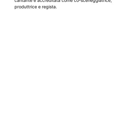
cantante è accreditata come co-sceneggiatrice,
produttrice e regista.