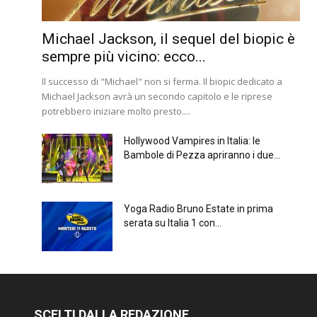
Michael Jackson, il sequel del biopic è
sempre più vicino: ecco...
Il successo di "Michael" non si ferma. Il biopic dedicato a
Michael Jackson avrà un secondo capitolo e le riprese
potrebbero iniziare molto presto....
Hollywood Vampires in Italia: le
Bambole di Pezza apriranno i due...
Yoga Radio Bruno Estate in prima
serata su Italia 1 con...
SCELTI DALLA REDAZIONE