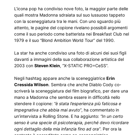
L’icona pop ha condiviso nove foto, la maggior parte delle
quali mostra Madonna sdraiata sul suo lussuoso tappeto
con la sceneggiatura tra le mani. Con uno sguardo più
attento, le pagine del copione rivelano possibili argomenti
come il suo periodo come batterista nei Breakfast Club nel
1979 e il suo “Blond Ambition World Tour” del 1990.
La star ha anche condiviso una foto di alcuni dei suoi figli
davanti a immagini della sua collaborazione artistica del
2003 con
Steven Klein
, “X-STATIC PRO=CeSS”.
Negli hashtag appare anche la sceneggiatrice
Erin
Cressida Wilson
. Sembra che anche Diablo Cody co-
scriverà la sceneggiatura del film biografico, per dare una
mano a Madonna che sembra essere in difficoltà nello
stendere il copione:
“è stata l’esperienza più faticosa e
impegnativa che abbia mai avuto”
, ha commentato in
un’intervista a Rolling Stone. E ha aggiunto:
“In un certo
senso è una specie di psicoterapia, perché devo ricordare
ogni dettaglio della mia infanzia fino ad ora”
. Per ora la