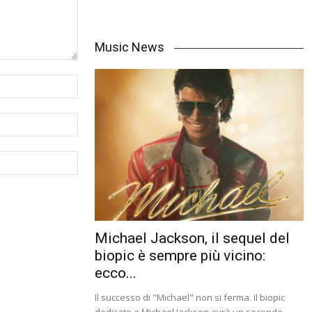
Music News
Michael Jackson, il sequel del
biopic è sempre più vicino:
ecco...
Il successo di "Michael" non si ferma. Il biopic
dedicato a Michael Jackson avrà un secondo