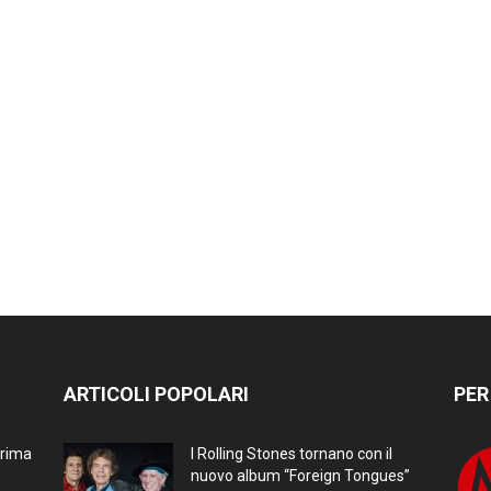
ARTICOLI POPOLARI
PER
prima
I Rolling Stones tornano con il
nuovo album “Foreign Tongues”