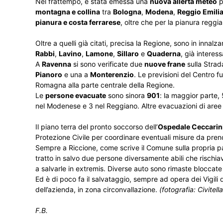
Nel frattempo, è stata emessa una
nuova allerta meteo
p
montagna e collina
tra
Bologna
,
Modena
,
Reggio Emili
pianura e costa ferrarese
, oltre che per la pianura reggi
Oltre a quelli già citati, precisa la Regione, sono in innalz
Rabbi
,
Lavino
,
Lamone
,
Sillaro
e
Quaderna
, già interes
A
Ravenna
si sono verificate due
nuove frane
sulla Strad
Pianoro
e una a
Monterenzio
. Le previsioni del Centro 
Romagna alla parte centrale della Regione.
Le
persone evacuate
sono sinora
901
: la maggior parte,
nel Modenese e 3 nel Reggiano. Altre evacuazioni di aree
Il piano terra del pronto soccorso dell’
Ospedale Ceccarin
Protezione Civile per coordinare eventuali misure da pren
Sempre a Riccione, come scrive il Comune sulla propria 
tratto in salvo due persone diversamente abili che rischi
a salvarle in extremis. Diverse auto sono rimaste bloccate n
Ed è di poco fa il salvataggio, sempre ad opera dei Vigili d
dell’azienda, in zona circonvallazione.
(fotografia: Civitel
F.B.