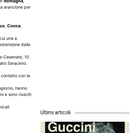
er
Romagna
,
rta arancione per
co
,
Conca
,
cui una a
estensione dalla
ese-Cesenate, 10
cato Saraceno.
 contatto con la
zogiorno, hanno
 e sono riusciti
ocali
Ultimi articoli