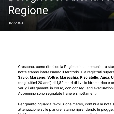
Regione
16/05/2023
Crescono, come riferisce la Regione in un comunicato sta
notte stanno interessando il territorio. Già registrati super
Savio
,
Marzeno
,
Voltre
,
Marecchia
,
Pisciatello
,
Ausa
,
U
(negli ultimi 20 anni) di 1,82 metri di livello idrometrico e
Vari gli allagamenti in corso, con conseguenti evacuazion
Appennino sono segnalate frane e smottamenti.
Per quanto riguarda l’evoluzione meteo, continua la nota 
attenuazione sulle pianure, stanno riprendendo le piogg