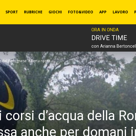
SPORT
RUBRICHE
GIOCHI
FOTO&VIDEO
APP
LAVORO
ORA IN ONDA
DRIVE TIME
con Arianna Bertoncell
del Bolognese. Allerta rossa...
 corsi d’acqua della R
ssa anche per domani i