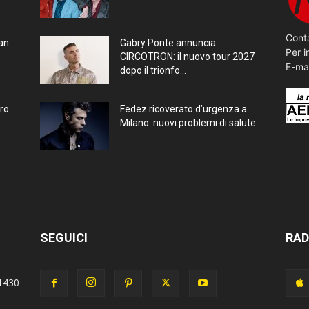
Conta
ran
Gabry Ponte annuncia
Per i
CIRCOTRON: il nuovo tour 2027
E-ma
dopo il trionfo...
bro
Fedez ricoverato d’urgenza a
Milano: nuovi problemi di salute
SEGUICI
RAD
1430