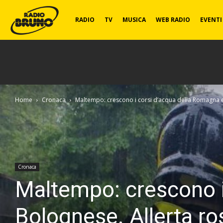
Radio
RADIO
TV
MUSICA
WEB RADIO
EVENTI
Bruno
Home
Cronaca
Maltempo: crescono i corsi d’acqua della Romagna e 
Cronaca
Maltempo: crescono i
Bolognese. Allerta ro