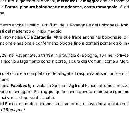
er tutta la giornata di domani,
mercoledì 17 maggio
: codice rosso p
a
e
Parma
,
pianura bolognese e modenese
,
costa romagnola
. Alle
ana.
amento anche i livelli di altri fiumi della Romagna e del Bolognese:
Ron
sati dal maltempo di inizio maggio.
a Provinciale 63 a
Zattaglia
. Altre due frane anche nel bolognese, di 
funzionale nazionale confermano piogge fino a domani pomeriggio, in 
 528, nel Ravennate, altri 199 in provincia di Bologna, 164 nel Forliv
 a rischio allagamento sono in corso, a cura dei Comuni, come a Mer
i
di Riccione è completamente allagato. I responsabili sanitari sono in
dere.
pagina
Facebook
, in viale La Spezia i Vigili del Fuoco, attorno a mez
avano di annegare. Per raggiungerle hanno dovuto impiegare i gommoni
ei vari sottopassi della città.
el Fuoco, di un’altra persona, un lavoratore, rimasto intrappolato nei l
la di Romagna)