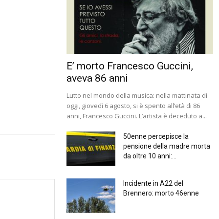
E’ morto Francesco Guccini,
aveva 86 anni
Lutto nel mondo della musica: nella mattinata di
oggi, giovedì 6 agosto, si è spento all’età di 86
anni, Francesco Guccini. L’artista è deceduto a...
50enne percepisce la
pensione della madre morta
da oltre 10 anni:...
Incidente in A22 del
Brennero: morto 46enne