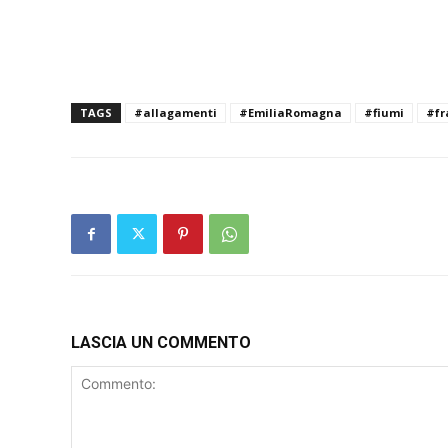
TAGS
#allagamenti
#EmiliaRomagna
#fiumi
#fr
LASCIA UN COMMENTO