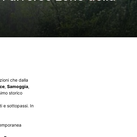
zioni che dalla
ice
,
Samoggia
,
simo storico
i e sottopassi. In
 temporanea