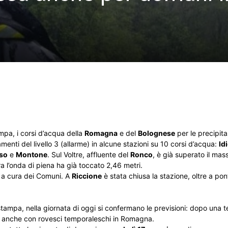
mpa, i corsi d’acqua della
Romagna
e del
Bolognese
per le precipita
amenti del livello 3 (allarme) in alcune stazioni su 10 corsi d’acqua:
Id
so
e
Montone
. Sul Voltre, affluente del
Ronco
, è già superato il mas
 ora l’onda di piena ha già toccato 2,46 metri.
i a cura dei Comuni. A
Riccione
è stata chiusa la stazione, oltre a pont
stampa, nella giornata di oggi si confermano le previsioni: dopo una
e, anche con rovesci temporaleschi in Romagna.