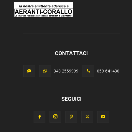
CONTATTACI
348 2559999
059 641430
SEGUICI