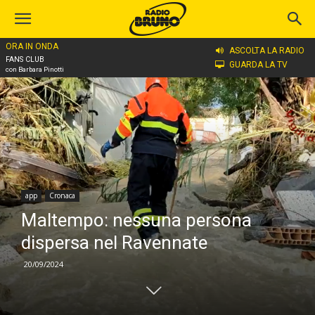
ORA IN ONDA
Home
app
ASCOLTA LA RADIO
FANS CLUB
GUARDA LA TV
con Barbara Pinotti
app
Cronaca
Maltempo: nessuna persona
dispersa nel Ravennate
20/09/2024