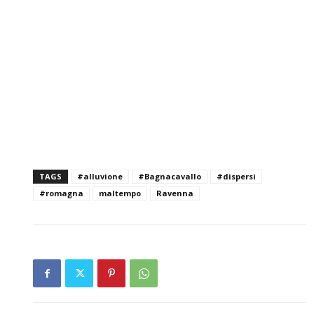
TAGS
#alluvione
#Bagnacavallo
#dispersi
#romagna
maltempo
Ravenna