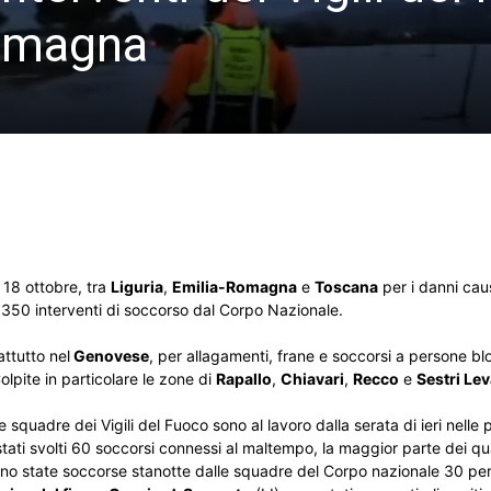
Romagna
ì 18 ottobre, tra
Liguria
,
Emilia-Romagna
e
Toscana
per i danni caus
re 350 interventi di soccorso dal Corpo Nazionale.
attutto nel
Genovese
, per allagamenti, frane e soccorsi a persone bl
olpite in particolare le zone di
Rapallo
,
Chiavari
,
Recco
e
Sestri Lev
 squadre dei Vigili del Fuoco sono al lavoro dalla serata di ieri nelle
tati svolti 60 soccorsi connessi al maltempo, la maggior parte dei qua
sono state soccorse stanotte dalle squadre del Corpo nazionale 30 p