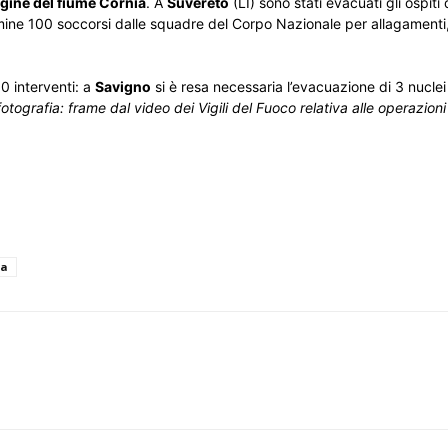
argine del fiume Cornia
. A
Suvereto
(LI) sono stati evacuati gli ospiti
rmine 100 soccorsi dalle squadre del Corpo Nazionale per allagamenti,
90 interventi: a
Savigno
si è resa necessaria l’evacuazione di 3 nuclei f
fotografia: frame dal video dei Vigili del Fuoco relativa alle operazion
na