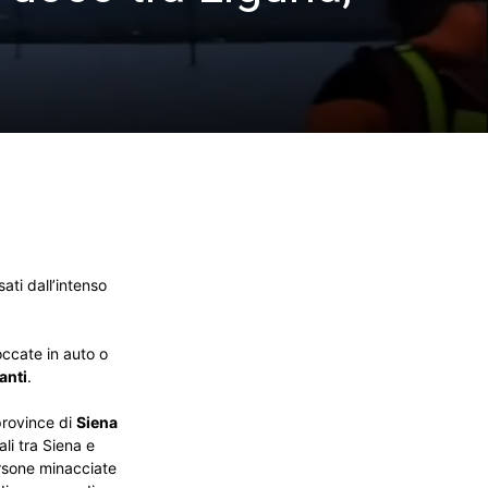
ati dall’intenso
occate in auto o
anti
.
 province di
Siena
li tra Siena e
ersone minacciate