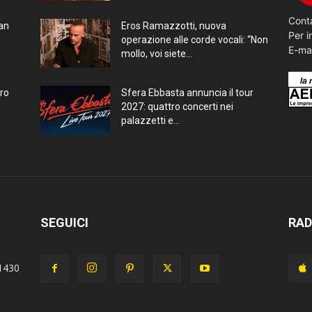
Conta
ran
Eros Ramazzotti, nuova
Per i
operazione alle corde vocali: “Non
E-ma
mollo, voi siete...
bro
Sfera Ebbasta annuncia il tour
2027: quattro concerti nei
palazzetti e...
SEGUICI
RAD
1430