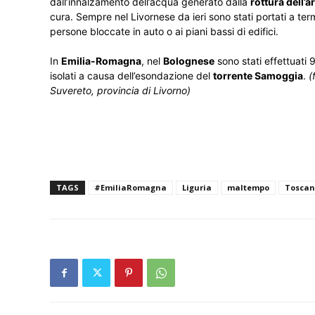
dall’innalzamento dell’acqua generato dalla
rottura dell’
cura. Sempre nel Livornese da ieri sono stati portati a te
persone bloccate in auto o ai piani bassi di edifici.
In
Emilia-Romagna
, nel
Bolognese
sono stati effettuati 
isolati a causa dell’esondazione del
torrente Samoggia
.
(
Suvereto, provincia di Livorno)
TAGS
#EmiliaRomagna
Liguria
maltempo
Tosca