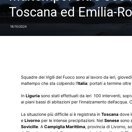
Toscana ed Emilia-
18/10/2024
Squadre dei Vigili del Fuoco sono al lavoro da ieri, gioved
maltempo che sta colpendo l’
Italia
: portati a termine olt
In
Liguria
sono stati effettuati da ieri 100 interventi, sopr
ai piani bassi di abitazioni per l’innalzamento dell’acqua. C
La situazione più difficile si è registrata in
Toscana
dove le
e
Livorno
per le intense precipitazioni. Nel
Senese
sono s
Sovicille
. A
Campiglia Marittima
, provincia di Livorno, 