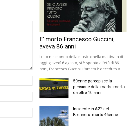
E’ morto Francesco Guccini,
aveva 86 anni
Lutto nel mondo della musica: nella mattinata di
oggi, giovedì 6 agosto, si è spento all’età di 86
anni, Francesco Guccini. L’artista è deceduto a...
50enne percepisce la
pensione della madre morta
da oltre 10 anni:...
Incidente in A22 del
Brennero: morto 46enne