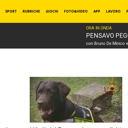
SPORT
RUBRICHE
GIOCHI
FOTO&VIDEO
APP
LAVORO
ORA IN ONDA
PENSAVO PEG
con Bruno De Minico 