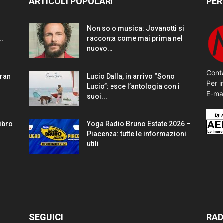
ARTICOLI POPOLARI
PER
Non solo musica: Jovanotti si
..
racconta come mai prima nel
nuovo...
Conta
gran
Lucio Dalla, in arrivo “Sono
Per i
Lucio”: esce l’antologia con i
E-ma
suoi...
Libro
Yoga Radio Bruno Estate 2026 –
Piacenza: tutte le informazioni
utili
SEGUICI
RAD