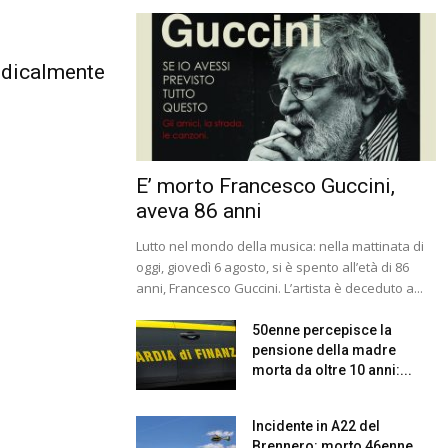
edicalmente
E’ morto Francesco Guccini,
aveva 86 anni
Lutto nel mondo della musica: nella mattinata di
oggi, giovedì 6 agosto, si è spento all’età di 86
anni, Francesco Guccini. L’artista è deceduto a...
50enne percepisce la
pensione della madre
morta da oltre 10 anni:...
Incidente in A22 del
Brennero: morto 46enne