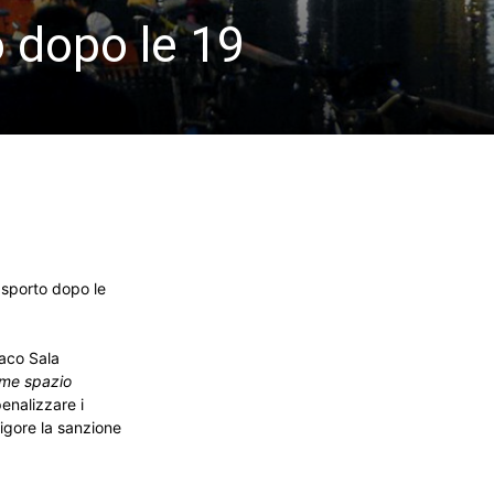
o dopo le 19
asporto dopo le
daco Sala
come spazio
enalizzare i
vigore la sanzione