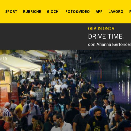
SPORT
RUBRICHE
GIOCHI
FOTO&VIDEO
APP
LAVORO
ORA IN ONDA
DRIVE TIME
con Arianna Bertoncell
le 19