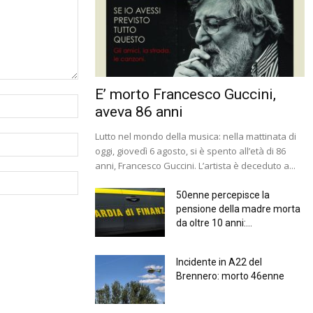
E’ morto Francesco Guccini,
aveva 86 anni
Lutto nel mondo della musica: nella mattinata di
oggi, giovedì 6 agosto, si è spento all’età di 86
anni, Francesco Guccini. L’artista è deceduto a...
50enne percepisce la
pensione della madre morta
da oltre 10 anni:...
Incidente in A22 del
Brennero: morto 46enne