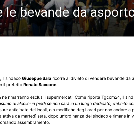
te le bevande da asport
, il sindaco
Giuseppe Sala
ricorre al divieto di vendere bevande da 
n il prefetto
Renato Saccone
.
 ma ne rimarranno esclusi i supermercati. Come riporta Tgcom24, il sin
nsumo di alcolici in piedi se non sarà in un luogo dedicato, definito 
ure anticipate dei locali, o a modifiche degli orari per non andare a p
rà attiva da martedì sera, dopo un’ordinanza del sindaco e rimane in 
le, creando assembramento.