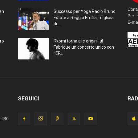
Conta
ran
Successo per Yoga Radio Bruno
Per i
Estate a Reggio Emilia: migliaia
E-ma
di...
bro
Rkomi torna alle origini: al
Fabrique un concerto unico con
l’EP...
SEGUICI
RAD
1430