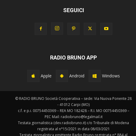
SEGUICI
RADIO BRUNO APP
Apple
Android
Windows
© RADIO BRUNO Società Cooperativa – sede: Via Nuova Ponente 28
- 41012 Carpi (MO)
c.f. e p.i. 00754450369 – REA MO 182428 – R.I. MO 00754450369 –
PEC Mail: radiobruno@legalmail.it
Testata giornalistica (dev.radiobruno.it) c/o Tribunale di Modena
registrata al n°15/2021 in data 08/03/2021
Testata giornalistica emittente Radio Bruno registrata n° 884 al