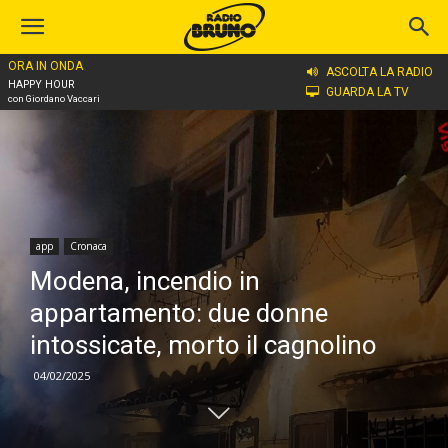
ORA IN ONDA
Home
app
ASCOLTA LA RADIO
HAPPY HOUR
GUARDA LA TV
con Giordano Vaccari
app
Cronaca
Modena, incendio in
appartamento: due donne
intossicate, morto il cagnolino
04/02/2025