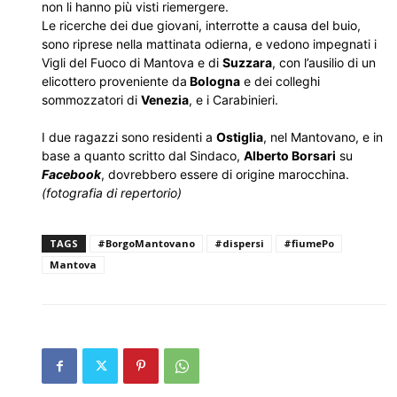
non li hanno più visti riemergere.
Le ricerche dei due giovani, interrotte a causa del buio,
sono riprese nella mattinata odierna, e vedono impegnati i
Vigli del Fuoco di Mantova e di
Suzzara
, con l’ausilio di un
elicottero proveniente da
Bologna
e dei colleghi
sommozzatori di
Venezia
, e i Carabinieri.
I due ragazzi sono residenti a
Ostiglia
, nel Mantovano, e in
base a quanto scritto dal Sindaco,
Alberto Borsari
su
Facebook
, dovrebbero essere di origine marocchina.
(fotografia di repertorio)
TAGS
#BorgoMantovano
#dispersi
#fiumePo
Mantova