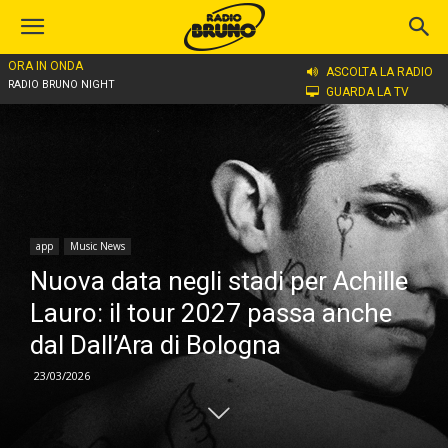
ORA IN ONDA
Home
app
ASCOLTA LA RADIO
RADIO BRUNO NIGHT
GUARDA LA TV
app
Music News
Nuova data negli stadi per Achille
Lauro: il tour 2027 passa anche
dal Dall’Ara di Bologna
23/03/2026