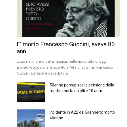
E’ morto Francesco Guccini, aveva 86
anni
Lutto nel mondo della musica: nella mattinata di oggi,
giovedì 6 agosto, si è spento all’età di 86 anni, Francesco
Guccini. L’artista è deceduto a...
50enne percepisce la pensione della
madre morta da oltre 10 anni:...
Incidente in A22 del Brennero: morto
46enne