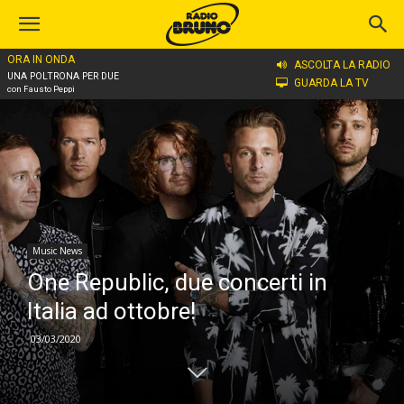
ORA IN ONDA
Home
Music News
ASCOLTA LA RADIO
UNA POLTRONA PER DUE
GUARDA LA TV
con Fausto Peppi
Music News
One Republic, due concerti in
Italia ad ottobre!
03/03/2020