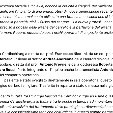
olgeva l’arteria succlavia, nonché la criticità e fragilità del paziente
anificare l’impianto di una endoprotesi di nuova generazione recent
tesi toracica normalmente utilizzata una branca accessoria che si in
endone la perveità, cioè il flusso del sangue
”. “
La nuova protesi
– concl
preciso a ridosso delle arterie del cervello e la perfusione dell’arteri
ermare il cuore, riducendo cosi i rischi operatori di un paziente anzi
 Cardiochirurgia diretta dal prof.
Francesco Nicolini
, da un equipe m
orrello
, insieme al dottor
Andrea Andreone
della Neuroradiologia, d
colare, diretta dal prof.
Antonio Freyrie
, e dalla dottoressa
Roberta
dra Rossi
. Parte integrante dell’equipe anche lo strumentista
Antoni
 del comparto operatorio.
. Il paziente è stato svegliato direttamente in sala operatoria, questo
ico del loro famigliare. Trasferito in reparto è stato dimesso nella gi
centri in Italia tra Chirurgie Vascolari e Cardiochirurgie ad usare que
 prima Cardiochirurgia in
Italia
e tra le poche in Europa ad impiantare
lla mininvasività del trattamento delle patologie cardiovascolari com
tive alle consolidatissime tecniche chirurgiche in questo ambito perm