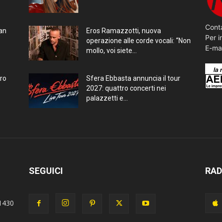
Conta
ran
Eros Ramazzotti, nuova
Per i
operazione alle corde vocali: “Non
E-ma
mollo, voi siete...
bro
Sfera Ebbasta annuncia il tour
2027: quattro concerti nei
palazzetti e...
SEGUICI
RAD
1430