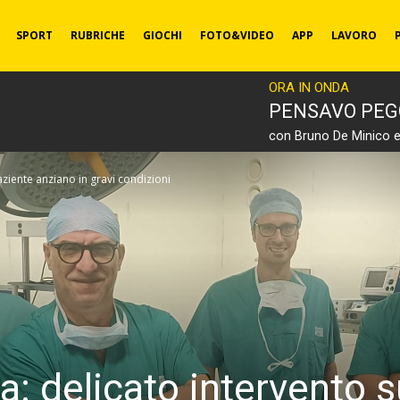
SPORT
RUBRICHE
GIOCHI
FOTO&VIDEO
APP
LAVORO
ORA IN ONDA
PENSAVO PEG
con Bruno De Minico 
aziente anziano in gravi condizioni
a: delicato intervento 