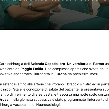
ardiochirurgia dell’
Azienda Ospedaliero-Universitaria
di
Parma
un 
roveniente da
Reggio Emilia
. Una complessa operazione svolta da u
innovativa endoprotesi, introdotta in
Europa
da pochissimi mesi.
tendeva fino alle arterie che irrorano il braccio sinistro ed in parte i
 clinico, l’età e le condizione di salute del paziente, si presentava sub
entro di riferimento di area vasta, e trascorsa una notte sotto costa
Grossi
, nella giornata successiva è stato programmato l’intervento c
 Chirurgia vascolare e di Neuroradiologia.