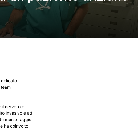
delicato
n team
l cervello e il
ito invasivo e ad
nte monitoraggio
he ha coinvolto