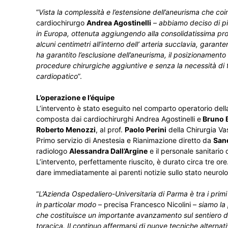
“
Vista la complessità e l’estensione dell’aneurisma che coinv
cardiochirurgo
Andrea Agostinelli
–
abbiamo deciso di pi
in Europa, ottenuta aggiungendo alla consolidatissima pro
alcuni centimetri all’interno dell’ arteria succlavia, garant
ha garantito l’esclusione dell’aneurisma, il posizionamento 
procedure chirurgiche aggiuntive e senza la necessità di f
cardiopatico
”.
L’operazione e l’équipe
L’intervento è stato eseguito nel comparto operatorio della
composta dai cardiochirurghi Andrea Agostinelli e
Bruno B
Roberto Menozzi
, al prof.
Paolo Perini
della Chirurgia Vas
Primo servizio di Anestesia e Rianimazione diretto da
San
radiologo
Alessandra Dall’Argine
e il personale sanitario
L’intervento, perfettamente riuscito, è durato circa tre ore
dare immediatamente ai parenti notizie sullo stato neurolog
“
L’Azienda Ospedaliero-Universitaria di Parma è tra i primi 
in particolar modo
– precisa Francesco Nicolini –
siamo la
che costituisce un importante avanzamento sul sentiero de
toracica. Il continuo affermarsi di nuove tecniche alterna