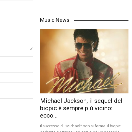
Music News
Michael Jackson, il sequel del
biopic è sempre più vicino:
ecco...
Il successo di "Michael" non si ferma. Il biopic
dedicato a Michael Jackson avrà un secondo