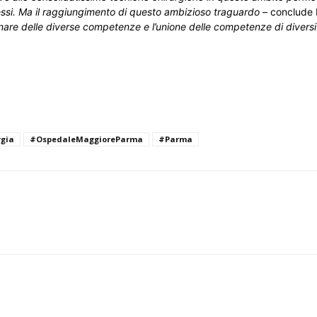
essi. Ma il raggiungimento di questo ambizioso traguardo
– conclude N
inare delle diverse competenze e l’unione delle competenze di diversi 
rgia
#OspedaleMaggioreParma
#Parma