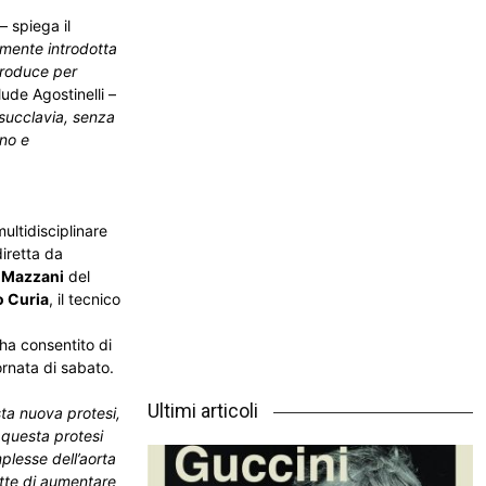
– spiega il
emente introdotta
troduce per
ude Agostinelli –
a succlavia, senza
ano e
ultidisciplinare
iretta da
 Mazzani
del
o Curia
, il tecnico
 ha consentito di
ornata di sabato.
Ultimi articoli
sta nuova protesi,
 questa protesi
plesse dell’aorta
ette di aumentare