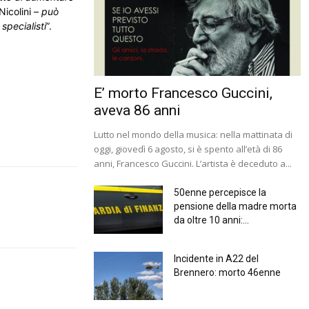
icolini –
può
specialisti
”.
E’ morto Francesco Guccini,
aveva 86 anni
Lutto nel mondo della musica: nella mattinata di
oggi, giovedì 6 agosto, si è spento all’età di 86
anni, Francesco Guccini. L’artista è deceduto a...
50enne percepisce la
pensione della madre morta
da oltre 10 anni:...
Incidente in A22 del
Brennero: morto 46enne