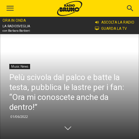
ORA IN ONDA
Home
Music News
ASCOLTA LA RADIO
LA RADIOSVEGLIA
GUARDA LA TV
con Barbara Barbieri
Music News
Pelù scivola dal palco e batte la
testa, pubblica le lastre per i fan:
“Ora mi conoscete anche da
dentro!”
01/06/2022