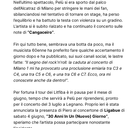
Nell’ultimo spettacolo, Pelù si era sporto dal palco
dell’Alcatraz di Milano per stringere le mani dei fan,
sbilanciandosi nel tentativo di tornare on stage, ha perso
l’equilibrio e ha battuto la testa con violenza su un gradino.
L’artista si è subito rialzato e ha continuato il concerto sulle
note di
“Cangaceiro”
.
Fin qui tutto bene, sembrava una botta da poco, ma il
musicista 60enne ha preferito fare qualche accertamento il
giorno dopo e ha pubblicato, sui suoi canali social, le lastre
fatte:
“Il segno del rock’n’roll: la caduta al concerto di
Milano 1 mi ha provocato una proclusione erniaria tra C3 e
C4, una tra C5 e C6, e una tra C6 e C7. Ecco, ora mi
conoscete anche da dentro!”
.
Per fortuna il tour dei Litfiba è in pausa per il mese di
giugno, tempo che servirà a Pelù per riprendersi, pronto
per il concerto del 3 luglio a Legnano. Proprio ieri è stata
annunciata la presenza di Piero al concertone di
Ligabue
di
sabato 4 giugno,
“30 Anni In Un (Nuovo) Giorno”
,
speriamo che l’artista possa partecipare nonostante