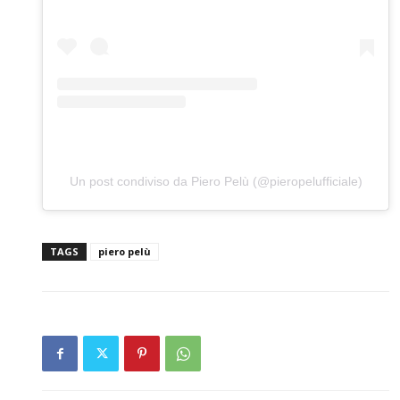
Un post condiviso da Piero Pelù (@pieropelufficiale)
TAGS
piero pelù