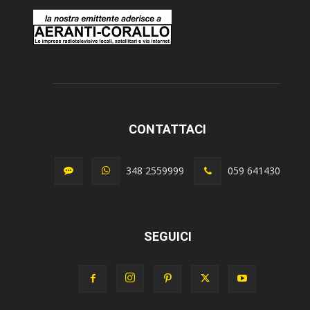
CONTATTACI
348 2559999
059 641430
SEGUICI