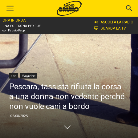
ORA IN ONDA
Home
app
ASCOLTA LA RADIO
UNA POLTRONA PER DUE
GUARDA LA TV
con Fausto Peppi
app
Magazine
Pescara, tassista rifiuta la corsa
a una donna non vedente perché
non vuole cani a bordo
05/08/2025