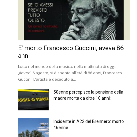
E’ morto Francesco Guccini, aveva 86
anni
Lutto nel mondo della musica: nella mattinata di oggi,
giovedì 6 agosto, si è spento all’età di 86 anni, Francesco
Guccini. L’artista è deceduto a...
50enne percepisce la pensione della
madre morta da oltre 10 anni:...
Incidente in A22 del Brennero: morto
46enne