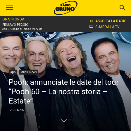
ORA IN ONDA
Home
app
ASCOLTA LA RADIO
PENSAVO PEGGIO
GUARDA LA TV
con Bruno De Minico e Mary Be
app
Music News
Pooh: annunciate le date del tour
“Pooh 60 – La nostra storia –
Estate”
20/01/2026