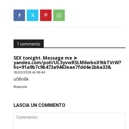
1 commento
SEX tonight. Message me ➤
yandex.com/poll/UL3yvwR5LM6wboX9ibTVrW?
hs=91a9b7c9b473a9463eae7fdd4e2bba33&
16/02/2026 At 06:44
u06n6k
Risposta
LASCIA UN COMMENTO