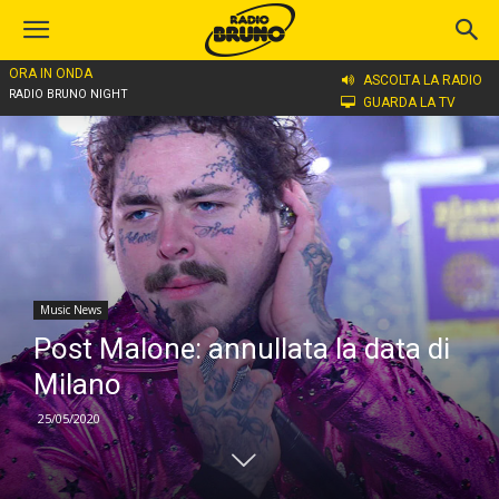
ORA IN ONDA
Home
Music News
ASCOLTA LA RADIO
RADIO BRUNO NIGHT
GUARDA LA TV
Music News
Post Malone: annullata la data di
Milano
25/05/2020