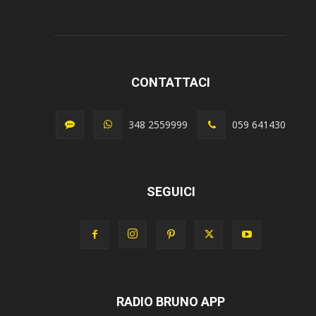
CONTATTACI
348 2559999
059 641430
SEGUICI
RADIO BRUNO APP