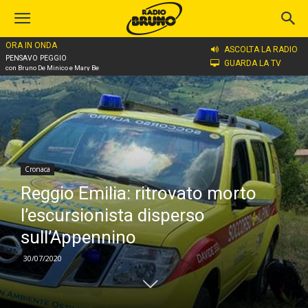
ORA IN ONDA
Home
Cronaca
ASCOLTA LA RADIO
PENSAVO PEGGIO
GUARDA LA TV
con Bruno De Minico e Mary Be
Cronaca
Reggio Emilia: ritrovato morto
l’escursionista disperso
sull’Appennino
30/07/2020