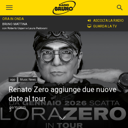
ORA IN ONDA
Home
app
ASCOLTA LA RADIO
BRUNO MATTINA
GUARDA LA TV
con Roberto Uggeri e Laura Padovani
app
Music News
Renato Zero aggiunge due nuove
date al tour
06/10/2025