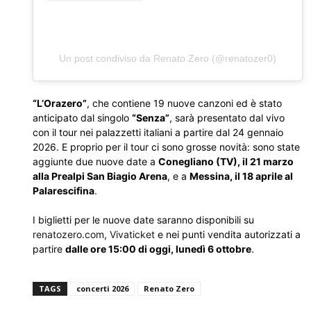
Un post condiviso da Renato Zero (@renatozer0)
“L’Orazero”
, che contiene 19 nuove canzoni ed è stato
anticipato dal singolo
“Senza”
, sarà presentato dal vivo
con il tour nei palazzetti italiani a partire dal 24 gennaio
2026. E proprio per il tour ci sono grosse novità: sono state
aggiunte due nuove date a
Conegliano (TV), il 21 marzo
alla Prealpi San Biagio Arena
, e a
Messina, il 18 aprile al
Palarescifina
.
I biglietti per le nuove date saranno disponibili su
renatozero.com
,
Vivaticket
e nei punti vendita autorizzati a
partire
dalle ore 15:00 di oggi, lunedì 6 ottobre
.
TAGS
concerti 2026
Renato Zero