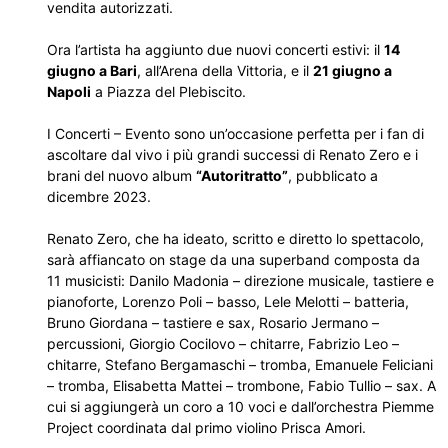
vendita autorizzati.
Ora l’artista ha aggiunto due nuovi concerti estivi: il
14
giugno a Bari
, all’Arena della Vittoria, e il
21 giugno a
Napoli
a Piazza del Plebiscito.
I Concerti – Evento sono un’occasione perfetta per i fan di
ascoltare dal vivo i più grandi successi di Renato Zero e i
brani del nuovo album
“Autoritratto”
, pubblicato a
dicembre 2023.
Renato Zero, che ha ideato, scritto e diretto lo spettacolo,
sarà affiancato on stage da una superband composta da
11 musicisti: Danilo Madonia – direzione musicale, tastiere e
pianoforte, Lorenzo Poli – basso, Lele Melotti – batteria,
Bruno Giordana – tastiere e sax, Rosario Jermano –
percussioni, Giorgio Cocilovo – chitarre, Fabrizio Leo –
chitarre, Stefano Bergamaschi – tromba, Emanuele Feliciani
– tromba, Elisabetta Mattei – trombone, Fabio Tullio – sax. A
cui si aggiungerà un coro a 10 voci e dall’orchestra Piemme
Project coordinata dal primo violino Prisca Amori.