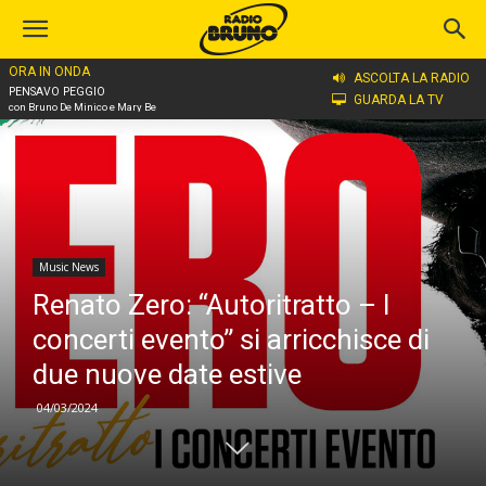
ORA IN ONDA
Home
Music News
ASCOLTA LA RADIO
PENSAVO PEGGIO
GUARDA LA TV
con Bruno De Minico e Mary Be
Music News
Renato Zero: “Autoritratto – I
concerti evento” si arricchisce di
due nuove date estive
04/03/2024