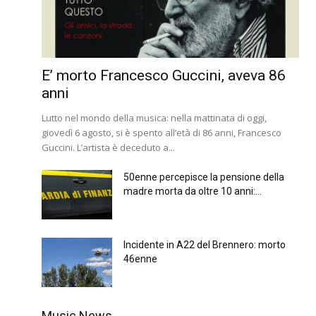
E’ morto Francesco Guccini, aveva 86
anni
Lutto nel mondo della musica: nella mattinata di oggi,
giovedì 6 agosto, si è spento all’età di 86 anni, Francesco
Guccini. L’artista è deceduto a...
50enne percepisce la pensione della
madre morta da oltre 10 anni:...
Incidente in A22 del Brennero: morto
46enne
Music News