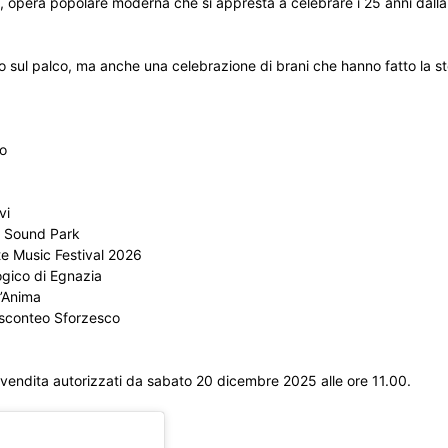
s, opera popolare moderna che si appresta a celebrare i 25 anni dall
o sul palco, ma anche una celebrazione di brani che hanno fatto la st
no
vi
ke Sound Park
te Music Festival 2026
gico di Egnazia
l’Anima
isconteo Sforzesco
ti vendita autorizzati da sabato 20 dicembre 2025 alle ore 11.00.