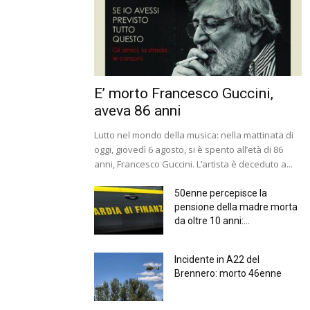
E’ morto Francesco Guccini,
aveva 86 anni
Lutto nel mondo della musica: nella mattinata di
oggi, giovedì 6 agosto, si è spento all’età di 86
anni, Francesco Guccini. L’artista è deceduto a...
50enne percepisce la
pensione della madre morta
da oltre 10 anni:...
Incidente in A22 del
Brennero: morto 46enne