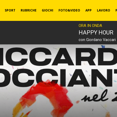
SPORT
RUBRICHE
GIOCHI
FOTO&VIDEO
APP
LAVORO
ORA IN ONDA
HAPPY HOUR
con Giordano Vaccari