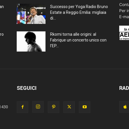
Conta
ran
Successo per Yoga Radio Bruno
Per i
Estate a Reggio Emilia: migliaia
E-ma
di...
bro
Rkomi torna alle origini: al
Fabrique un concerto unico con
l’EP...
SEGUICI
RAD
1430