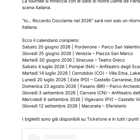
La tournée si intreccia con le date di Notre Dame de Pari
scena italiana.
“Io… Riccardo Cocciante nel 2026” sarà non solo un ritorn
italiana.
Ecco il calendario completo:
Sabato 20 giugno 2026 | Pordenone – Parco San Valenti
Giovedì 25 giugno 2026 | Venezia – Piazza San Marco
Martedì 30 giugno 2026 | Siracusa – Teatro Greco
Sabato 4 luglio 2026 | Pompei (NA) – Anfiteatro degli Sca
Martedì 14 luglio 2026 | Cernobbio (CO) – Villa Erba, La
Lunedì 20 luglio 2026 | Este (PD) – Castello Carrarese, Es
Domenica 23 agosto 2026 | Fasano (BR) – Parco Archeolo
Giovedì 3 settembre 2026 | Cervere (CN) – Anfiteatro del
Mercoledì 9 settembre 2026 | Vigevano (PV) – Castello V
Giovedì 12 settembre 2026 | Macerata – Sferisterio
I biglietti sono già disponibili su
Ticketone
e in tutti i pun