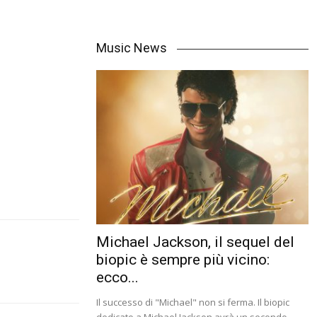
Music News
Michael Jackson, il sequel del
biopic è sempre più vicino:
ecco...
Il successo di "Michael" non si ferma. Il biopic
dedicato a Michael Jackson avrà un secondo