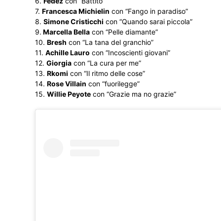
6.
Fedez
con “Battito”
7.
Francesca Michielin
con “Fango in paradiso”
8.
Simone Cristicchi
con “Quando sarai piccola”
9.
Marcella Bella
con “Pelle diamante”
10.
Bresh
con “La tana del granchio”
11.
Achille Lauro
con “Incoscienti giovani”
12.
Giorgia
con “La cura per me”
13.
Rkomi
con “Il ritmo delle cose”
14.
Rose Villain
con “fuorilegge”
15.
Willie Peyote
con “Grazie ma no grazie”