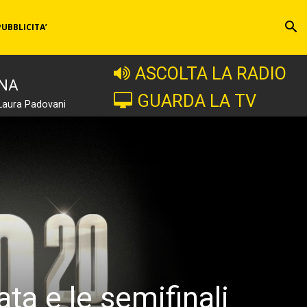
PUBBLICITA’
ASCOLTA LA RADIO
INA
GUARDA LA TV
Laura Padovani
ta e le semifinali