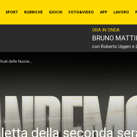
SPORT
RUBRICHE
GIOCHI
FOTO&VIDEO
APP
LAVORO
ORA IN ONDA
BRUNO MATT
con Roberto Uggeri e 
nali delle Nuove...
etta della seconda sera