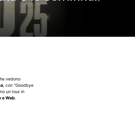
i che vedono
ba
, con “Goodbye
no un tour in
Tv e Web
.