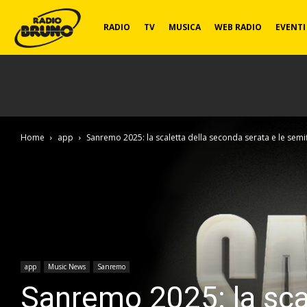
Radio
RADIO
TV
MUSICA
WEB RADIO
EVENTI
Bruno
Home
app
Sanremo 2025: la scaletta della seconda serata e le semifi
app
Music News
Sanremo
Sanremo 2025: la scal