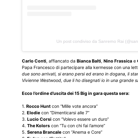
Un post condiviso da Sanremo Rai (@san
Carlo Conti
, affiancato da
Bianca Balti
,
Nino Frassica
e
Papa Francesco di partecipare alla kermesse con una letter
due sono arrivati, si erano persi ed erano in dogana, li st
Vivienne Westwood, due li ho disegnati io in una grande sar
Ecco l’ordine d’uscita dei 15 Big in gara questa sera:
1.
Rocco Hunt
con “Mille vote ancora”
2.
Elodie
con “Dimenticarsi alle 7”
3.
Lucio Corsi
con “Volevo essere un duro”
4.
The Kolors
con “Tu con chi fai l’amore”
5.
Serena Brancale
con “Anema e Core”