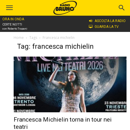
ORA IN ONDA
ASCOLTA LA RADIO
CERTE NOTTI
GUARDA LA TV
con Roberto Trapani
Home
Tags
Francesca michielin
Tag: francesca michielin
Francesca Michielin torna in tour nei
teatri