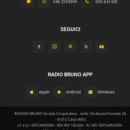
348 2559999
059 641430
SEGUICI
RADIO BRUNO APP
Apple
Android
Windows
© RADIO BRUNO Società Cooperativa – sede: Via Nuova Ponente 28
- 41012 Carpi (MO)
c.f. e p.i. 00754450369 – REA MO 182428 – R.I. MO 00754450369 –